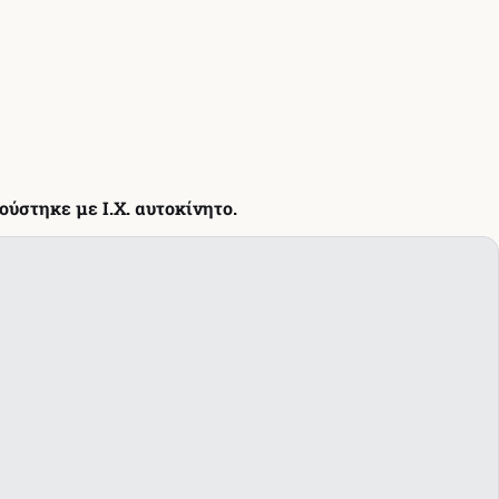
ύστηκε με Ι.Χ. αυτοκίνητο.