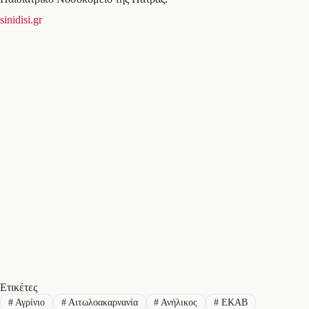
sinidisi.gr
Ετικέτες
#
Αγρίνιο
#
Αιτωλοακαρνανία
#
Ανήλικος
#
ΕΚΑΒ