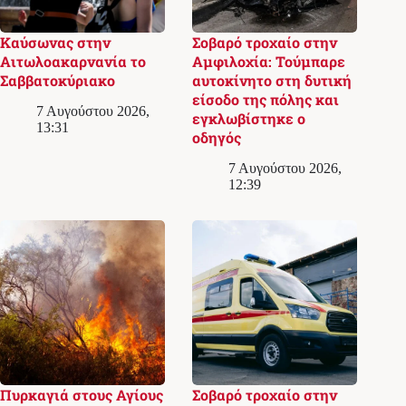
Καύσωνας στην
Σοβαρό τροχαίο στην
Αιτωλοακαρνανία το
Αμφιλοχία: Τούμπαρε
Σαββατοκύριακο
αυτοκίνητο στη δυτική
είσοδο της πόλης και
7 Αυγούστου 2026,
εγκλωβίστηκε ο
13:31
οδηγός
7 Αυγούστου 2026,
12:39
Πυρκαγιά στους Αγίους
Σοβαρό τροχαίο στην