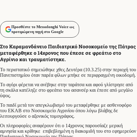
Προσθέστε το Messolonghi Voice ως
προτιμώμενη πηγή στο Google
Στο Καραμανδάνειο Παιδιατρικό Νοσοκομείο της Πάτρας
μεταφέρθηκε ο 14χρονος που έπεσε σε φρεάτιο στο
Αγρίνιο και τραυματίστηκε.
Το περιστατικό σημειώθηκε χθες Δευτέρα (10.3.25) στην περιοχή του
Πανεπιστημίου όταν παρέα φίλων μπήκε σε περιφραγμένη οικοδομή.
Το αγόρι φέρεται να ανέβηκε στην ταράτσα και αφού γλίστρησε από
τη σκάλα κατέληξε στο φρεάτιο του ασανσέρ και έπεσε από μεγάλο
ύψος.
Το παιδί μετά τον απεγκλωβισμό του μεταφέρθηκε με ασθενοφόρο
του ΕΚΑΒ στο Νοσοκομείο Αγρινίου όπου λόγω βλάβης δε
λειτουργούσε ο αξονικός τομογράφος.
Οι πληροφορίες αναφέρουν ότι ο 14χρονος παρουσίαζε μερική
αμνησία και κρίθηκε επιβεβλημένη η διακομιδή του στο εφημερεύον
Παιδιατρικό Νοσοκομείο της Πάτρας.