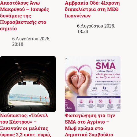
Αποστόλους Άνω
Αμβρακία Οδό: 41χρονη
Μακρυνού – Ισχυρές
δικυκλίστρια στη ΜΕΘ
δυνάμεις της
Ιωαννίνων
Πυροσβεστικής στο
6 Αυγούστου 2026,
σημείο
18:24
6 Αυγούστου 2026,
20:18
Ναύπακτος: «Τούνελ
Φωταγώγηση για την
του Κάστρου» –
SMA στο Αγρίνιο –
Ξεκινούν οι μελέτες
Μωβ χρώμα στο
ύψους 2,2 εκατ. ευρώ,
Δημοτικό Συμβούλιο