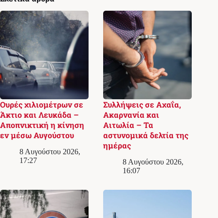
Ουρές χιλιομέτρων σε
Συλλήψεις σε Αχαΐα,
Άκτιο και Λευκάδα –
Ακαρνανία και
Αποπνικτική η κίνηση
Αιτωλία – Τα
εν μέσω Αυγούστου
αστυνομικά δελτία της
ημέρας
8 Αυγούστου 2026,
17:27
8 Αυγούστου 2026,
16:07