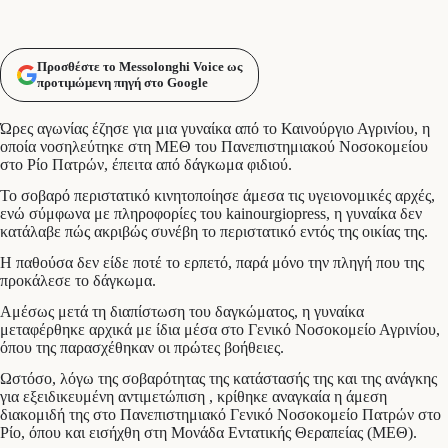
Προσθέστε το Messolonghi Voice ως
προτιμώμενη πηγή στο Google
Ώρες αγωνίας έζησε για μια γυναίκα από το Καινούργιο Αγρινίου, η
οποία νοσηλεύτηκε στη ΜΕΘ του Πανεπιστημιακού Νοσοκομείου
στο Ρίο Πατρών, έπειτα από δάγκωμα φιδιού.
Το σοβαρό περιστατικό κινητοποίησε άμεσα τις υγειονομικές αρχές,
ενώ σύμφωνα με πληροφορίες του kainourgiopress, η γυναίκα δεν
κατάλαβε πώς ακριβώς συνέβη το περιστατικό εντός της οικίας της.
Η παθούσα δεν είδε ποτέ το ερπετό, παρά μόνο την πληγή που της
προκάλεσε το δάγκωμα.
Αμέσως μετά τη διαπίστωση του δαγκώματος, η γυναίκα
μεταφέρθηκε αρχικά με ίδια μέσα στο Γενικό Νοσοκομείο Αγρινίου,
όπου της παρασχέθηκαν οι πρώτες βοήθειες.
Ωστόσο, λόγω της σοβαρότητας της κατάστασής της και της ανάγκης
για εξειδικευμένη αντιμετώπιση , κρίθηκε αναγκαία η άμεση
διακομιδή της στο Πανεπιστημιακό Γενικό Νοσοκομείο Πατρών στο
Ρίο, όπου και εισήχθη στη Μονάδα Εντατικής Θεραπείας (ΜΕΘ).