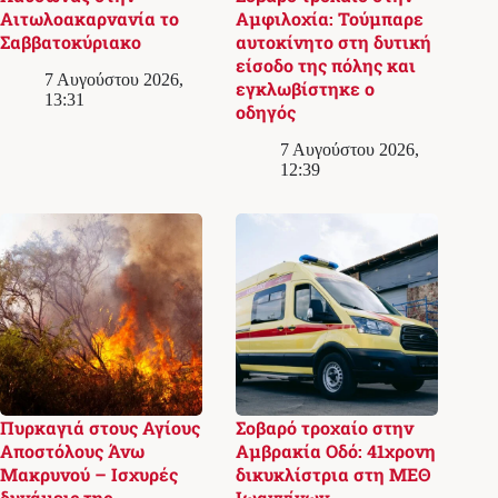
Αιτωλοακαρνανία το
Αμφιλοχία: Τούμπαρε
Σαββατοκύριακο
αυτοκίνητο στη δυτική
είσοδο της πόλης και
7 Αυγούστου 2026,
εγκλωβίστηκε ο
13:31
οδηγός
7 Αυγούστου 2026,
12:39
Πυρκαγιά στους Αγίους
Σοβαρό τροχαίο στην
Αποστόλους Άνω
Αμβρακία Οδό: 41χρονη
Μακρυνού – Ισχυρές
δικυκλίστρια στη ΜΕΘ
δυνάμεις της
Ιωαννίνων