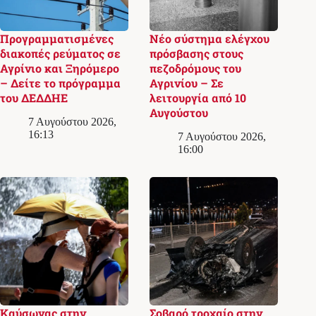
Προγραμματισμένες
Νέο σύστημα ελέγχου
διακοπές ρεύματος σε
πρόσβασης στους
Αγρίνιο και Ξηρόμερο
πεζοδρόμους του
– Δείτε το πρόγραμμα
Αγρινίου – Σε
του ΔΕΔΔΗΕ
λειτουργία από 10
Αυγούστου
7 Αυγούστου 2026,
16:13
7 Αυγούστου 2026,
16:00
Καύσωνας στην
Σοβαρό τροχαίο στην