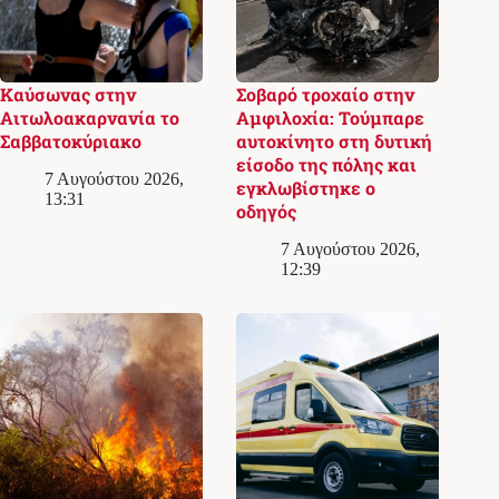
Καύσωνας στην
Σοβαρό τροχαίο στην
Αιτωλοακαρνανία το
Αμφιλοχία: Τούμπαρε
Σαββατοκύριακο
αυτοκίνητο στη δυτική
είσοδο της πόλης και
7 Αυγούστου 2026,
εγκλωβίστηκε ο
13:31
οδηγός
7 Αυγούστου 2026,
12:39