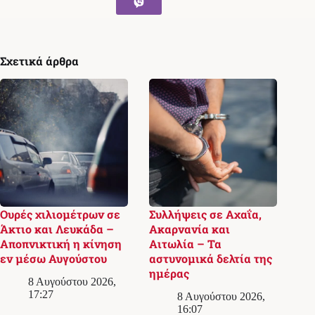
Σχετικά άρθρα
Ουρές χιλιομέτρων σε
Συλλήψεις σε Αχαΐα,
Άκτιο και Λευκάδα –
Ακαρνανία και
Αποπνικτική η κίνηση
Αιτωλία – Τα
εν μέσω Αυγούστου
αστυνομικά δελτία της
ημέρας
8 Αυγούστου 2026,
17:27
8 Αυγούστου 2026,
16:07