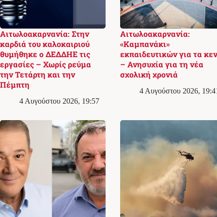
Αιτωλοακαρνανία: Στην
Αιτωλοακαρνανία:
καρδιά του καλοκαιριού
«Καμπανάκι»
θυμήθηκε ο ΔΕΔΔΗΕ τις
εκπαιδευτικών για τα κε
εργασίες – Χωρίς ρεύμα
– Ανησυχία για τη νέα
την Τετάρτη και την
σχολική χρονιά
Πέμπτη
4 Αυγούστου 2026, 19:4
4 Αυγούστου 2026, 19:57