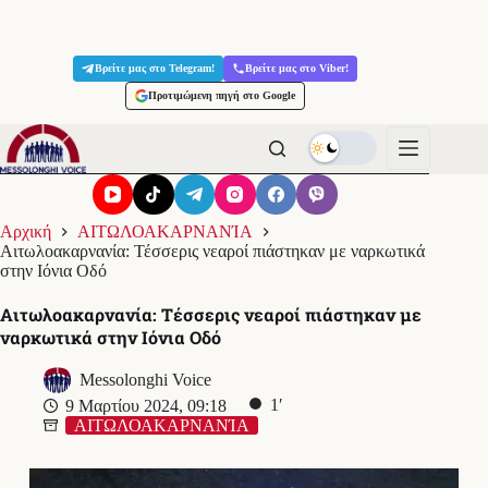
Μετάβαση
στο
Βρείτε μας στο Telegram!
Βρείτε μας στο Viber!
περιεχόμενο
Προτιμώμενη πηγή στο Google
Αρχική
ΑΙΤΩΛΟΑΚΑΡΝΑΝΊΑ
Αιτωλοακαρνανία: Τέσσερις νεαροί πιάστηκαν με ναρκωτικά
στην Ιόνια Οδό
Αιτωλοακαρνανία: Τέσσερις νεαροί πιάστηκαν με
ναρκωτικά στην Ιόνια Οδό
Messolonghi Voice
1′
9 Μαρτίου 2024, 09:18
ΑΙΤΩΛΟΑΚΑΡΝΑΝΊΑ