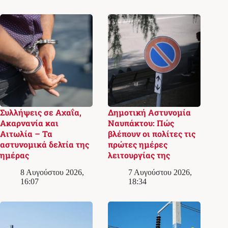
Συλλήψεις σε Αχαΐα,
Δημοτική Αστυνομία
Ακαρνανία και
Ναυπάκτου: Πώς
Αιτωλία – Τα
βλέπουν οι πολίτες τις
αστυνομικά δελτία της
πρώτες ημέρες
ημέρας
λειτουργίας της
8 Αυγούστου 2026,
7 Αυγούστου 2026,
16:07
18:34