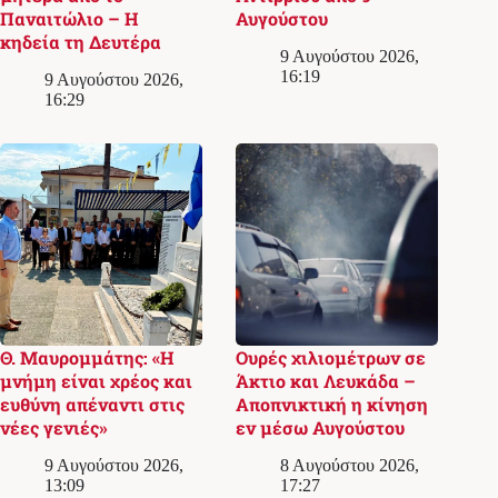
Παναιτώλιο – Η
Αυγούστου
κηδεία τη Δευτέρα
9 Αυγούστου 2026,
16:19
9 Αυγούστου 2026,
16:29
Θ. Μαυρομμάτης: «Η
Ουρές χιλιομέτρων σε
μνήμη είναι χρέος και
Άκτιο και Λευκάδα –
ευθύνη απέναντι στις
Αποπνικτική η κίνηση
νέες γενιές»
εν μέσω Αυγούστου
9 Αυγούστου 2026,
8 Αυγούστου 2026,
13:09
17:27