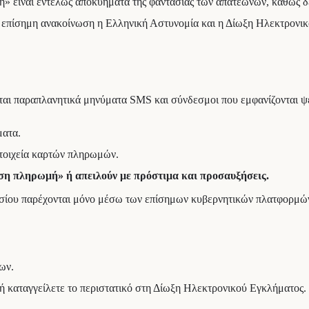
» είναι εντελώς αποκυήματα της φαντασίας των απατεώνων, καθώς δ
ει επίσημη ανακοίνωση η Ελληνική Αστυνομία και η Δίωξη Ηλεκτρονι
νται παραπλανητικά μηνύματα SMS και σύνδεσμοι που εμφανίζονται ψε
ματα.
τοιχεία καρτών πληρωμών.
ση πληρωμή» ή απειλούν με πρόστιμα και προσαυξήσεις.
οσίου παρέχονται μόνο μέσω των επίσημων κυβερνητικών πλατφορμών, 
ων.
 ή καταγγείλετε το περιστατικό στη Δίωξη Ηλεκτρονικού Εγκλήματος.