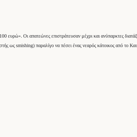
00 ευρώ». Οι απατεώνες επιστράτευσαν μέχρι και ανύπαρκτες διατάξ
ής ως smishing) παραλίγο να πέσει ένας νεαρός κάτοικος από το Καιν