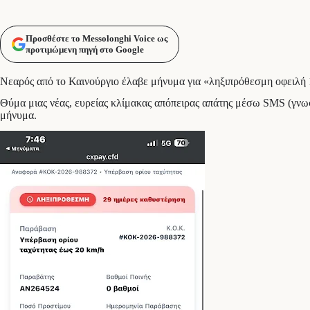
Προσθέστε το Messolonghi Voice ως
προτιμώμενη πηγή στο Google
Νεαρός από το Καινούργιο έλαβε μήνυμα για «ληξιπρόθεσμη οφειλή 1
Θύμα μιας νέας, ευρείας κλίμακας απόπειρας απάτης μέσω SMS (γνωστ
μήνυμα.