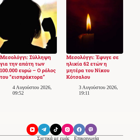
Μεσολόγγι: Σύλληψη
Μεσολόγγι: Έφυγε σε
για την απάτη των
ηλικία 62 ετών η
100.000 ευρώ – Ο ρόλος
μητέρα του Νίκου
του “εισπράκτορα”
Κότσαλου
4 Αυγούστου 2026,
3 Αυγούστου 2026,
09:52
19:11
Σχετικά με εμάς
Επικοινωνία