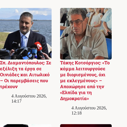
Σπ. Διαμαντόπουλος: Σε
Τάκης Κοτσόργιος: «Το
εξέλιξη τα έργα σε
κόμμα λειτουργούσε
Οινιάδες και Αιτωλικό
με διορισμένους, όχι
– Οι παρεμβάσεις που
με εκλεγμένους» –
τρέχουν
Αποχώρησε από την
«Ελπίδα για τη
4 Αυγούστου 2026,
Δημοκρατία»
14:17
4 Αυγούστου 2026,
12:18