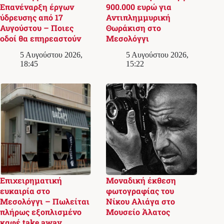
Επανέναρξη έργων
900.000 ευρώ για
ύδρευσης από 17
Αντιπλημμυρική
Αυγούστου – Ποιες
Θωράκιση στο
οδοί θα επηρεαστούν
Μεσολόγγι
5 Αυγούστου 2026,
5 Αυγούστου 2026,
18:45
15:22
Επιχειρηματική
Μοναδική έκθεση
ευκαιρία στο
φωτογραφίας του
Μεσολόγγι – Πωλείται
Νίκου Αλιάγα στο
πλήρως εξοπλισμένο
Μουσείο Άλατος
καφέ take away