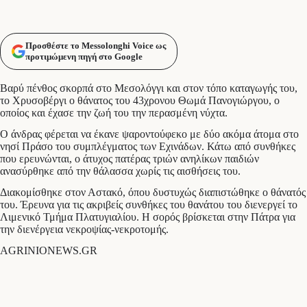
Προσθέστε το Messolonghi Voice ως
προτιμώμενη πηγή στο Google
Βαρύ πένθος σκορπά στο Μεσολόγγι και στον τόπο καταγωγής του,
το Χρυσοβέργι ο θάνατος του 43χρονου Θωμά Πανογιώργου, ο
οποίος και έχασε την ζωή του την περασμένη νύχτα.
Ο άνδρας φέρεται να έκανε ψαροντούφεκο με δύο ακόμα άτομα στο
νησί Πράσο του συμπλέγματος των Εχινάδων. Κάτω από συνθήκες
που ερευνώνται, ο άτυχος πατέρας τριών ανηλίκων παιδιών
ανασύρθηκε από την θάλασσα χωρίς τις αισθήσεις του.
Διακομίσθηκε στον Αστακό, όπου δυστυχώς διαπιστώθηκε ο θάνατός
του. Έρευνα για τις ακριβείς συνθήκες του θανάτου του διενεργεί το
Λιμενικό Τμήμα Πλατυγιαλίου. Η σορός βρίσκεται στην Πάτρα για
την διενέργεια νεκροψίας-νεκροτομής.
AGRINIONEWS.GR