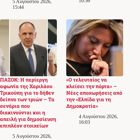
10:56
5 Αυγούστου 2026,
15:44
ΠΑΣΟΚ: Η περίεργη
«Ο τελευταίος να
αφωνία της Χαριλάου
κλείσει την πόρτα» –
Τρικούπη για το δήθεν
Νέες αποχωρήσεις από
δείπνο των τριών – Τα
την «Ελπίδα για τη
σενάρια που
Δημοκρατία»
διακινούνται και η
4 Αυγούστου 2026,
απειλή για δημοσίευση
16:03
επιπλέον στοιχείων
5 Αυγούστου 2026,