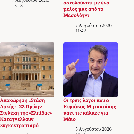
7 Αυγούστου 2026,
ασχολούνται με ένα
13:18
μέλος μας από το
Μεσολόγγι
7 Αυγούστου 2026,
11:42
Αποχώρηση «Στάση
Οι τρεις λόγοι που ο
Αρχής»: 22 Πρώην
Κυριάκος Μητσοτάκης
Στελέχη της «Ελπίδας»
πάει τις κάλπες για
Καταγγέλλουν
Μάιο
Συγκεντρωτισμό
5 Αυγούστου 2026,