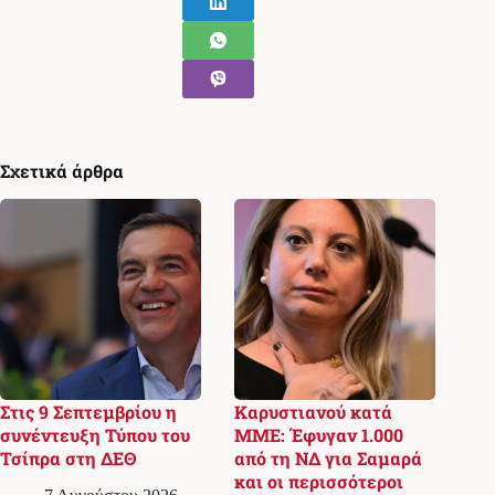
Σχετικά άρθρα
Στις 9 Σεπτεμβρίου η
Καρυστιανού κατά
συνέντευξη Τύπου του
ΜΜΕ: Έφυγαν 1.000
Τσίπρα στη ΔΕΘ
από τη ΝΔ για Σαμαρά
και οι περισσότεροι