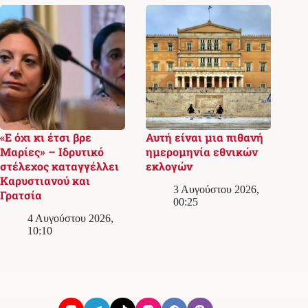
«Ε όχι κι έτσι βρε
Αυτή είναι μια πιθανή
Μαρίες» – Ιδρυτικό
ημερομηνία εθνικών
στέλεχος καταγγέλλει
εκλογών
Καρυστιανού και
3 Αυγούστου 2026,
Γρατσία
00:25
4 Αυγούστου 2026,
10:10