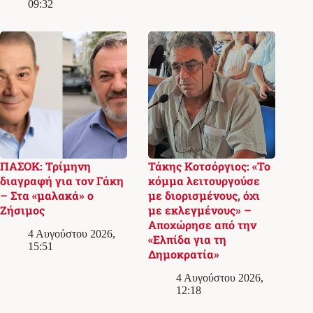
09:32
ΠΑΣΟΚ: Τρίμηνη
Τάκης Κοτσόργιος: «Το
διαγραφή για τον Γάκη
κόμμα λειτουργούσε
– Στα «μαλακά» ο
με διορισμένους, όχι
Ζήσιμος
με εκλεγμένους» –
Αποχώρησε από την
4 Αυγούστου 2026,
«Ελπίδα για τη
15:51
Δημοκρατία»
4 Αυγούστου 2026,
12:18