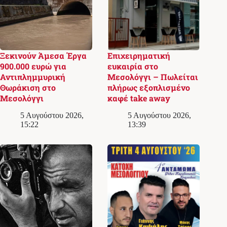
Ξεκινούν Άμεσα Έργα
Επιχειρηματική
900.000 ευρώ για
ευκαιρία στο
Αντιπλημμυρική
Μεσολόγγι – Πωλείται
Θωράκιση στο
πλήρως εξοπλισμένο
Μεσολόγγι
καφέ take away
5 Αυγούστου 2026,
5 Αυγούστου 2026,
15:22
13:39