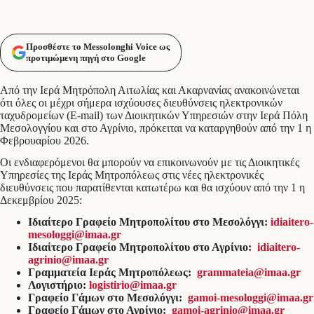
Προσθέστε το Messolonghi Voice ως
προτιμώμενη πηγή στο Google
Από την Ιερά Μητρόπολη Αιτωλίας και Ακαρνανίας ανακοινώνεται
ότι όλες οι μέχρι σήμερα ισχύουσες διευθύνσεις ηλεκτρονικών
ταχυδρομείων (E-mail) των Διοικητικών Υπηρεσιών στην Ιερά Πόλη
Μεσολογγίου και στο Αγρίνιο, πρόκειται να καταργηθούν από την 1 η
Φεβρουαρίου 2026.
Οι ενδιαφερόμενοι θα μπορούν να επικοινωνούν με τις Διοικητικές
Υπηρεσίες της Ιεράς Μητροπόλεως στις νέες ηλεκτρονικές
διευθύνσεις που παρατίθενται κατωτέρω και θα ισχύουν από την 1 η
Δεκεμβρίου 2025:
Ιδιαίτερο Γραφείο Μητροπολίτου στο Μεσολόγγι:
idiaitero-
mesologgi@imaa.gr
Ιδιαίτερο Γραφείο Μητροπολίτου στο Αγρίνιο:
idiaitero-
agrinio@imaa.gr
Γραμματεία Ιεράς Μητροπόλεως:
grammateia@imaa.gr
Λογιστήριο:
logistirio@imaa.gr
Γραφείο Γάμων στο Μεσολόγγι:
gamoi-mesologgi@imaa.gr
Γραφείο Γάμων στο Αγρίνιο:
gamoi-agrinio@imaa.gr