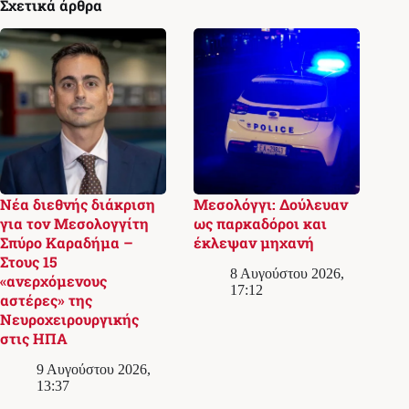
Σχετικά άρθρα
Νέα διεθνής διάκριση
Μεσολόγγι: Δούλευαν
για τον Μεσολογγίτη
ως παρκαδόροι και
Σπύρο Καραδήμα –
έκλεψαν μηχανή
Στους 15
8 Αυγούστου 2026,
«ανερχόμενους
17:12
αστέρες» της
Νευροχειρουργικής
στις ΗΠΑ
9 Αυγούστου 2026,
13:37