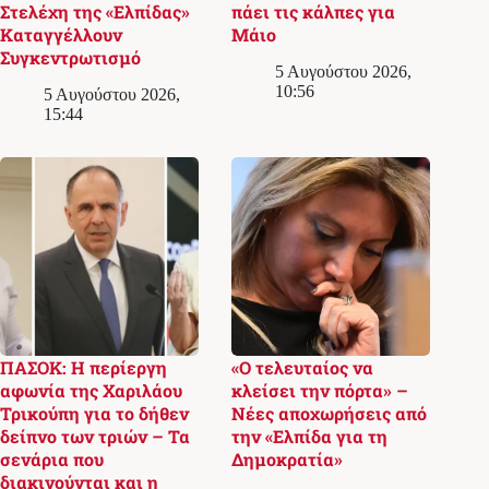
Στελέχη της «Ελπίδας»
πάει τις κάλπες για
Καταγγέλλουν
Μάιο
Συγκεντρωτισμό
5 Αυγούστου 2026,
10:56
5 Αυγούστου 2026,
15:44
ΠΑΣΟΚ: Η περίεργη
«Ο τελευταίος να
αφωνία της Χαριλάου
κλείσει την πόρτα» –
Τρικούπη για το δήθεν
Νέες αποχωρήσεις από
δείπνο των τριών – Τα
την «Ελπίδα για τη
σενάρια που
Δημοκρατία»
διακινούνται και η