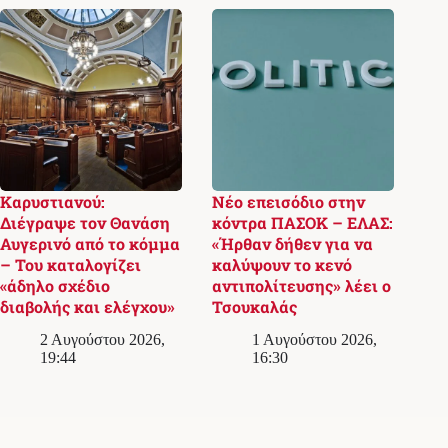
Καρυστιανού:
Νέο επεισόδιο στην
Διέγραψε τον Θανάση
κόντρα ΠΑΣΟΚ – ΕΛΑΣ:
Αυγερινό από το κόμμα
«Ήρθαν δήθεν για να
– Του καταλογίζει
καλύψουν το κενό
«άδηλο σχέδιο
αντιπολίτευσης» λέει ο
διαβολής και ελέγχου»
Τσουκαλάς
2 Αυγούστου 2026,
1 Αυγούστου 2026,
19:44
16:30