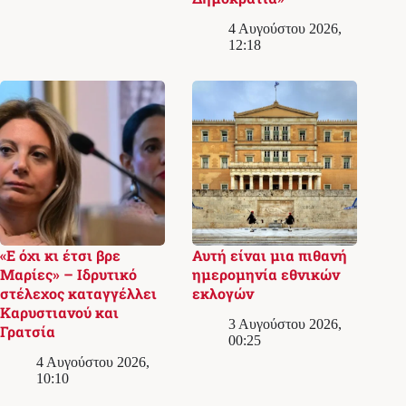
4 Αυγούστου 2026,
12:18
«Ε όχι κι έτσι βρε
Αυτή είναι μια πιθανή
Μαρίες» – Ιδρυτικό
ημερομηνία εθνικών
στέλεχος καταγγέλλει
εκλογών
Καρυστιανού και
3 Αυγούστου 2026,
Γρατσία
00:25
4 Αυγούστου 2026,
10:10