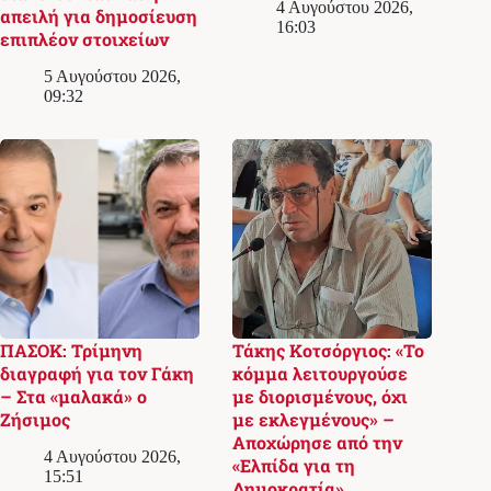
4 Αυγούστου 2026,
απειλή για δημοσίευση
16:03
επιπλέον στοιχείων
5 Αυγούστου 2026,
09:32
ΠΑΣΟΚ: Τρίμηνη
Τάκης Κοτσόργιος: «Το
διαγραφή για τον Γάκη
κόμμα λειτουργούσε
– Στα «μαλακά» ο
με διορισμένους, όχι
Ζήσιμος
με εκλεγμένους» –
Αποχώρησε από την
4 Αυγούστου 2026,
«Ελπίδα για τη
15:51
Δημοκρατία»