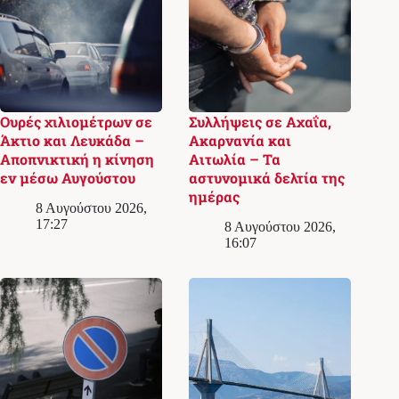
Ουρές χιλιομέτρων σε
Συλλήψεις σε Αχαΐα,
Άκτιο και Λευκάδα –
Ακαρνανία και
Αποπνικτική η κίνηση
Αιτωλία – Τα
εν μέσω Αυγούστου
αστυνομικά δελτία της
ημέρας
8 Αυγούστου 2026,
17:27
8 Αυγούστου 2026,
16:07