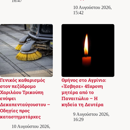
16:47
10 Αυγούστου 2026,
15:42
Γενικός καθαρισμός
Θρήνος στο Αγρίνιο:
στον πεζόδρομο
«Έσβησε» 45χρονη
Χαριλάου Τρικούπη
μητέρα από το
ενόψει
Παναιτώλιο – Η
Δεκαπενταύγουστου –
κηδεία τη Δευτέρα
Οδηγίες προς
9 Αυγούστου 2026,
καταστηματάρχες
16:29
10 Αυγούστου 2026,