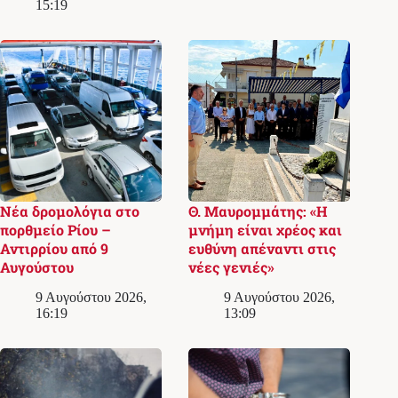
15:19
Νέα δρομολόγια στο
Θ. Μαυρομμάτης: «Η
πορθμείο Ρίου –
μνήμη είναι χρέος και
Αντιρρίου από 9
ευθύνη απέναντι στις
Αυγούστου
νέες γενιές»
9 Αυγούστου 2026,
9 Αυγούστου 2026,
16:19
13:09