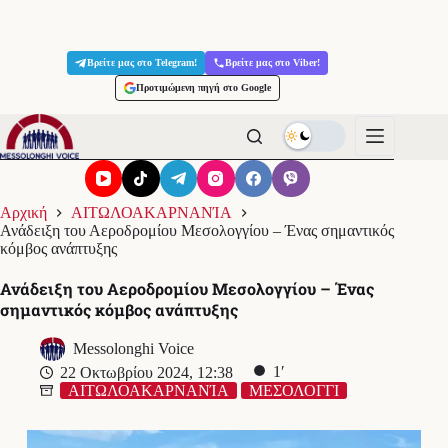
Μετάβαση
στο
Βρείτε μας στο Telegram!
Βρείτε μας στο Viber!
περιεχόμενο
Προτιμώμενη πηγή στο Google
Αρχική
ΑΙΤΩΛΟΑΚΑΡΝΑΝΊΑ
Ανάδειξη του Αεροδρομίου Μεσολογγίου – Ένας σημαντικός
κόμβος ανάπτυξης
Ανάδειξη του Αεροδρομίου Μεσολογγίου – Ένας
σημαντικός κόμβος ανάπτυξης
Messolonghi Voice
1′
22 Οκτωβρίου 2024, 12:38
ΑΙΤΩΛΟΑΚΑΡΝΑΝΊΑ
ΜΕΣΟΛΟΓΓΙ