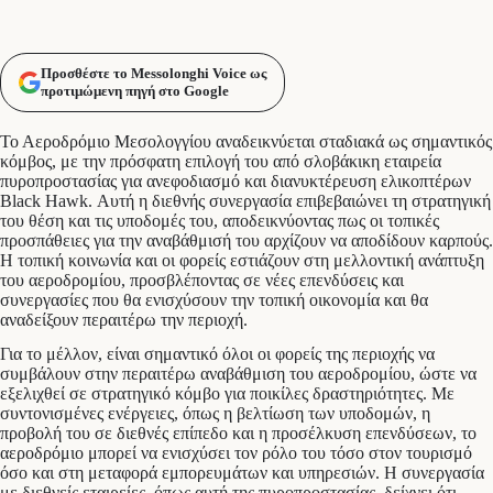
Προσθέστε το Messolonghi Voice ως
προτιμώμενη πηγή στο Google
Το Αεροδρόμιο Μεσολογγίου αναδεικνύεται σταδιακά ως σημαντικός
κόμβος, με την πρόσφατη επιλογή του από σλοβάκικη εταιρεία
πυροπροστασίας για ανεφοδιασμό και διανυκτέρευση ελικοπτέρων
Black Hawk. Αυτή η διεθνής συνεργασία επιβεβαιώνει τη στρατηγική
του θέση και τις υποδομές του, αποδεικνύοντας πως οι τοπικές
προσπάθειες για την αναβάθμισή του αρχίζουν να αποδίδουν καρπούς.
Η τοπική κοινωνία και οι φορείς εστιάζουν στη μελλοντική ανάπτυξη
του αεροδρομίου, προσβλέποντας σε νέες επενδύσεις και
συνεργασίες που θα ενισχύσουν την τοπική οικονομία και θα
αναδείξουν περαιτέρω την περιοχή.
Για το μέλλον, είναι σημαντικό όλοι οι φορείς της περιοχής να
συμβάλουν στην περαιτέρω αναβάθμιση του αεροδρομίου, ώστε να
εξελιχθεί σε στρατηγικό κόμβο για ποικίλες δραστηριότητες. Με
συντονισμένες ενέργειες, όπως η βελτίωση των υποδομών, η
προβολή του σε διεθνές επίπεδο και η προσέλκυση επενδύσεων, το
αεροδρόμιο μπορεί να ενισχύσει τον ρόλο του τόσο στον τουρισμό
όσο και στη μεταφορά εμπορευμάτων και υπηρεσιών. Η συνεργασία
με διεθνείς εταιρείες, όπως αυτή της πυροπροστασίας, δείχνει ότι