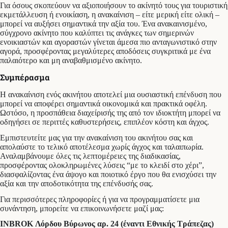
Για όσους σκοπεύουν να αξιοποιήσουν το ακίνητό τους για τουριστική
εκμετάλλευση ή ενοικίαση, η ανακαίνιση – είτε μερική είτε ολική –
μπορεί να αυξήσει σημαντικά την αξία του. Ένα ανακαινισμένο,
σύγχρονο ακίνητο που καλύπτει τις ανάγκες των σημερινών
ενοικιαστών και αγοραστών γίνεται άμεσα πιο ανταγωνιστικό στην
αγορά, προσφέροντας μεγαλύτερες αποδόσεις συγκριτικά με ένα
παλαιότερο και μη αναβαθμισμένο ακίνητο.
Συμπέρασμα
Η ανακαίνιση ενός ακινήτου αποτελεί μια ουσιαστική επένδυση που
μπορεί να αποφέρει σημαντικά οικονομικά και πρακτικά οφέλη.
Ωστόσο, η προσπάθεια διαχείρισής της από τον ιδιοκτήτη μπορεί να
οδηγήσει σε περιττές καθυστερήσεις, επιπλέον κόστη και άγχος.
Εμπιστευτείτε μας για την ανακαίνιση του ακινήτου σας και
απολαύστε το τελικό αποτέλεσμα χωρίς άγχος και ταλαιπωρία.
Αναλαμβάνουμε όλες τις λεπτομέρειες της διαδικασίας,
προσφέροντας ολοκληρωμένες λύσεις “με το κλειδί στο χέρι”,
διασφαλίζοντας ένα άψογο και ποιοτικό έργο που θα ενισχύσει την
αξία και την αποδοτικότητα της επένδυσής σας.
Για περισσότερες πληροφορίες ή για να προγραμματίσετε μια
συνάντηση, μπορείτε να επικοινωνήσετε μαζί μας:
INBROK Λόρδου Βύρωνος αρ. 24 (έναντι Εθνικής Τράπεζας)