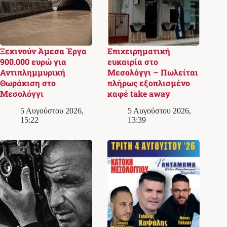
Ξεκινούν Άμεσα Έργα
Επιχειρηματική
900.000 ευρώ για
ευκαιρία στο
Αντιπλημμυρική
Μεσολόγγι – Πωλείται
Θωράκιση στο
πλήρως εξοπλισμένο
Μεσολόγγι
καφέ take away
5 Αυγούστου 2026,
5 Αυγούστου 2026,
15:22
13:39