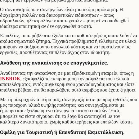
Ο συντονισμός των συνεργείων είναι μια ακόμη πρόκληση. Η
διαχείριση πολλών και διαφορετικών ειδικοτήτων – όπως
υδραυλικών, ηλεκτρολόγων και τεχνιτών – μπορεί να αποδειχθεί
ιδιαίτερα απαιτητική αν δεν οργανωθεί σωστά.
Επιπλέον, τα απρόβλεπτα έξοδα και οι καθυστερήσεις αποτελούν ένα
ακόμα σημαντικό ζήτημα. Τεχνικά προβλήματα ή ελλείψεις σε υλικά
μπορούν να αυξήσουν το συνολικό κόστος και να παρατείνουν τις
εργασίες, προσθέτοντας επιπλέον άγχος στον ιδιοκτήτη.
Ανάθεση της ανακαίνισης σε επαγγελματίες.
Αναθέτοντας την ανακαίνιση σε μια εξειδικευμένη εταιρεία, όπως η
INBROK
, εξασφαλίζετε εκ προοιμίου την ασφάλεια του τελικού
αποτελέσματος, εντός συγκεκριμένου χρονοδιαγράμματος και είστε
απόλυτα βέβαιοι ότι θα παραλάβετε αυτό ακριβώς που έχετε ζητήσει.
Με τη μακροχρόνια πείρα μας, συνεργαζόμαστε με προμηθευτές που
μας παρέχουν υλικά υψηλής ποιότητας και συνεργαζόμαστε με
έμπειρα και εξειδικευμένα συνεργεία κατασκευαστών. Έτσι,
μπορείτε να είστε σίγουροι ότι το έργο θα αναπτυχθεί με τον
καλύτερο δυνατό τρόπο, χωρίς καθυστερήσεις και επιπλέον κόστη.
Οφέλη για Τουριστική ή Επενδυτική Εκμετάλλευση.