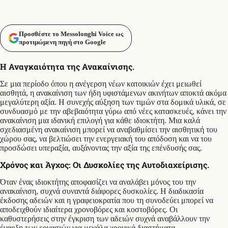
Προσθέστε το Messolonghi Voice ως
προτιμώμενη πηγή στο Google
Η Αναγκαιότητα της Ανακαίνισης.
Σε μια περίοδο όπου η ανέγερση νέων κατοικιών έχει μειωθεί
αισθητά, η ανακαίνιση των ήδη υφιστάμενων ακινήτων αποκτά ακόμα
μεγαλύτερη αξία. Η συνεχής αύξηση των τιμών στα δομικά υλικά, σε
συνδυασμό με την αβεβαιότητα γύρω από νέες κατασκευές, κάνει την
ανακαίνιση μια ιδανική επιλογή για κάθε ιδιοκτήτη. Μια καλά
σχεδιασμένη ανακαίνιση μπορεί να αναβαθμίσει την αισθητική του
χώρου σας, να βελτιώσει την ενεργειακή του απόδοση και να του
προσδώσει υπεραξία, αυξάνοντας την αξία της επένδυσής σας.
Χρόνος και Άγχος: Οι Δυσκολίες της Αυτοδιαχείρισης.
Όταν ένας ιδιοκτήτης αποφασίζει να αναλάβει μόνος του την
ανακαίνιση, συχνά συναντά διάφορες δυσκολίες. Η διαδικασία
έκδοσης αδειών και η γραφειοκρατία που τη συνοδεύει μπορεί να
αποδειχθούν ιδιαίτερα χρονοβόρες και κοστοβόρες. Οι
καθυστερήσεις στην έγκριση των αδειών συχνά αναβάλλουν την
έναρξη των εργασιών για μεγάλα χρονικά διαστήματα.