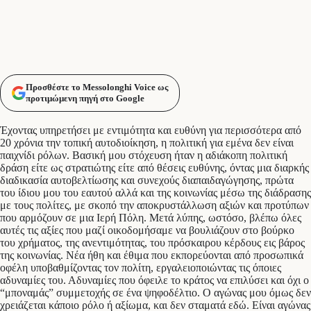
Προσθέστε το Messolonghi Voice ως
προτιμώμενη πηγή στο Google
Έχοντας υπηρετήσει με εντιμότητα και ευθύνη για περισσότερα από
20 χρόνια την τοπική αυτοδιοίκηση, η πολιτική για εμένα δεν είναι
παιχνίδι ρόλων. Βασική μου στόχευση ήταν η αδιάκοπη πολιτική
δράση είτε ως στρατιώτης είτε από θέσεις ευθύνης, όντας μια διαρκής
διαδικασία αυτοβελτίωσης και συνεχούς διαπαιδαγώγησης, πρώτα
του ίδιου μου του εαυτού αλλά και της κοινωνίας μέσω της διάδρασης
με τους πολίτες, με σκοπό την αποκρυστάλλωση αξιών και προτύπων
που αρμόζουν σε μια Ιερή Πόλη. Μετά λύπης, ωστόσο, βλέπω όλες
αυτές τις αξίες που μαζί οικοδομήσαμε να βουλιάζουν στο βούρκο
του χρήματος, της ανεντιμότητας, του πρόσκαιρου κέρδους εις βάρος
της κοινωνίας. Νέα ήθη και έθιμα που εκπορεύονται από προσωπικά
οφέλη υποβαθμίζοντας τον πολίτη, εργαλειοποιώντας τις όποιες
αδυναμίες του. Αδυναμίες που όφειλε το κράτος να επιλύσει και όχι ο
“μποναμάς” συμμετοχής σε ένα ψηφοδέλτιο. Ο αγώνας μου όμως δεν
χρειάζεται κάποιο ρόλο ή αξίωμα, και δεν σταματά εδώ. Είναι αγώνας