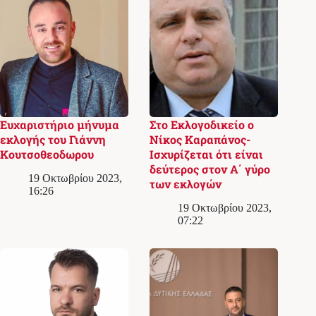
Ευχαριστήριο μήνυμα
Στο Εκλογoδικείο ο
εκλογής του Γιάννη
Νίκος Καραπάνος-
Κουτσοθεοδωρου
Ισχυρίζεται ότι είναι
δεύτερος στον Α΄ γύρο
19 Οκτωβρίου 2023,
των εκλογών
16:26
19 Οκτωβρίου 2023,
07:22