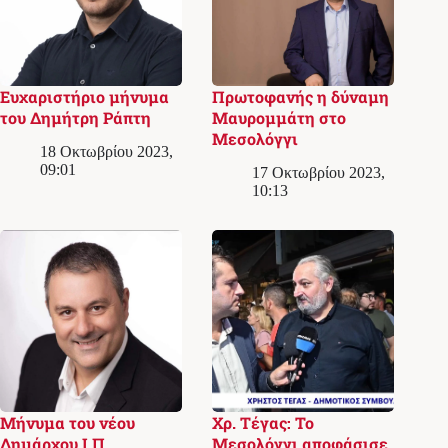
Ευχαριστήριο μήνυμα
Πρωτοφανής η δύναμη
του Δημήτρη Ράπτη
Μαυρομμάτη στο
Μεσολόγγι
18 Οκτωβρίου 2023,
09:01
17 Οκτωβρίου 2023,
10:13
Μήνυμα του νέου
Χρ. Τέγας: Το
Δημάρχου Ι.Π.
Μεσολόγγι αποφάσισε