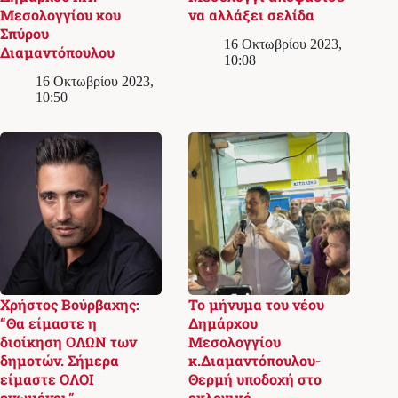
Μεσολογγίου κου
να αλλάξει σελίδα
Σπύρου
16 Οκτωβρίου 2023,
Διαμαντόπουλου
10:08
16 Οκτωβρίου 2023,
10:50
Χρήστος Βούρβαχης:
Το μήνυμα του νέου
“Θα είμαστε η
Δημάρχου
διοίκηση ΟΛΩΝ των
Μεσολογγίου
δημοτών. Σήμερα
κ.Διαμαντόπουλου-
είμαστε ΟΛΟΙ
Θερμή υποδοχή στο
ενωμένοι.”
εκλογικό