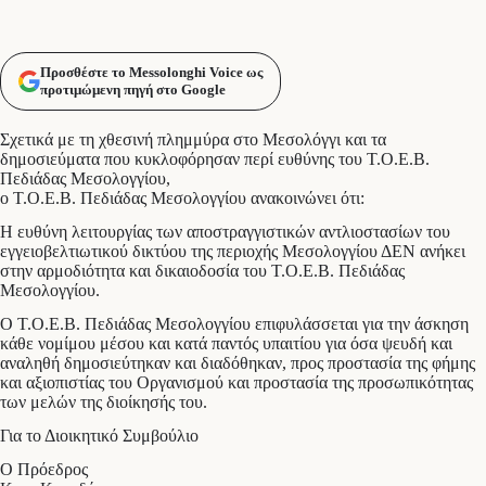
Προσθέστε το Messolonghi Voice ως
προτιμώμενη πηγή στο Google
Σχετικά με τη χθεσινή πλημμύρα στο Μεσολόγγι και τα
δημοσιεύματα που κυκλοφόρησαν περί ευθύνης του Τ.Ο.Ε.Β.
Πεδιάδας Μεσολογγίου,
ο Τ.Ο.Ε.Β. Πεδιάδας Μεσολογγίου ανακοινώνει ότι:
Η ευθύνη λειτουργίας των αποστραγγιστικών αντλιοστασίων του
εγγειοβελτιωτικού δικτύου της περιοχής Μεσολογγίου ΔΕΝ ανήκει
στην αρμοδιότητα και δικαιοδοσία του Τ.Ο.Ε.Β. Πεδιάδας
Μεσολογγίου.
Ο Τ.Ο.Ε.Β. Πεδιάδας Μεσολογγίου επιφυλάσσεται για την άσκηση
κάθε νομίμου μέσου και κατά παντός υπαιτίου για όσα ψευδή και
αναληθή δημοσιεύτηκαν και διαδόθηκαν, προς προστασία της φήμης
και αξιοπιστίας του Οργανισμού και προστασία της προσωπικότητας
των μελών της διοίκησής του.
Για το Διοικητικό Συμβούλιο
Ο Πρόεδρος