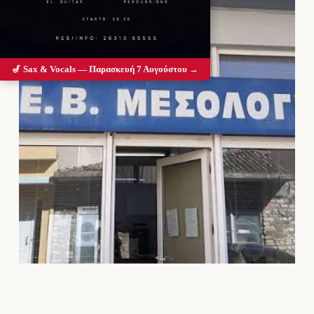
🎷 Sax & Vocals — Παρασκευή 7 Αυγούστου →