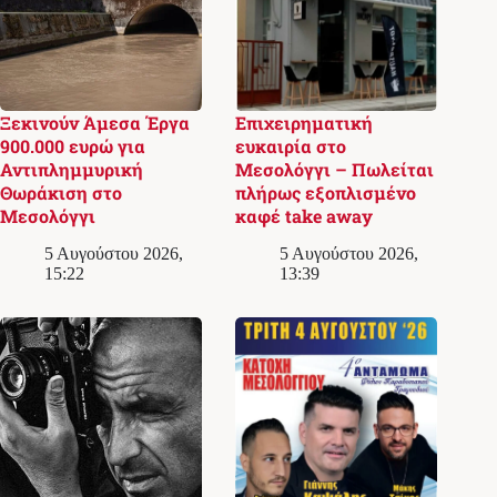
Ξεκινούν Άμεσα Έργα
Επιχειρηματική
900.000 ευρώ για
ευκαιρία στο
Αντιπλημμυρική
Μεσολόγγι – Πωλείται
Θωράκιση στο
πλήρως εξοπλισμένο
Μεσολόγγι
καφέ take away
5 Αυγούστου 2026,
5 Αυγούστου 2026,
15:22
13:39