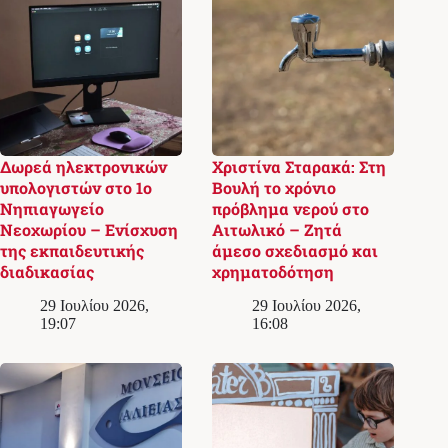
Δωρεά ηλεκτρονικών
Χριστίνα Σταρακά: Στη
υπολογιστών στο 1ο
Βουλή το χρόνιο
Νηπιαγωγείο
πρόβλημα νερού στο
Νεοχωρίου – Ενίσχυση
Αιτωλικό – Ζητά
της εκπαιδευτικής
άμεσο σχεδιασμό και
διαδικασίας
χρηματοδότηση
29 Ιουλίου 2026,
29 Ιουλίου 2026,
19:07
16:08