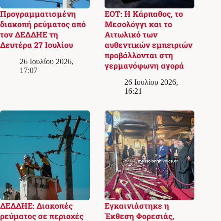
Προγραμματισμένη
ΕΟΤ: Η Κάρπαθος, το
διακοπή ρεύματος από
Μεσολόγγι και το
τον ΔΕΔΔΗΕ τη
Αιτωλικό των
Δευτέρα 27 Ιουλίου
αυθεντικών εμπειριών
προβάλλονται στη
26 Ιουλίου 2026,
γερμανόφωνη αγορά
17:07
26 Ιουλίου 2026,
16:21
ΔΕΔΔΗΕ: Διακοπές
Εγκαινιάστηκε η
ρεύματος σε περιοχές
Έκθεση Φορεσιάς,