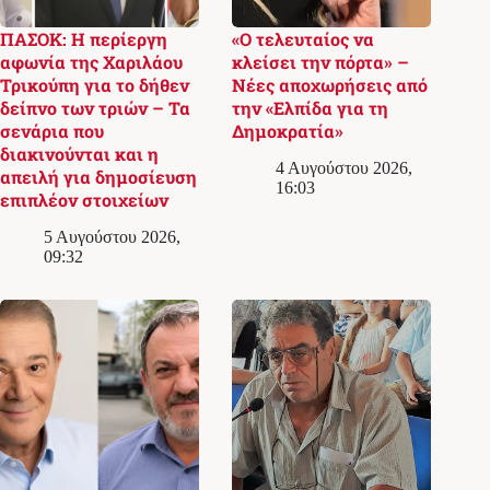
ΠΑΣΟΚ: Η περίεργη
«Ο τελευταίος να
αφωνία της Χαριλάου
κλείσει την πόρτα» –
Τρικούπη για το δήθεν
Νέες αποχωρήσεις από
δείπνο των τριών – Τα
την «Ελπίδα για τη
σενάρια που
Δημοκρατία»
διακινούνται και η
4 Αυγούστου 2026,
απειλή για δημοσίευση
16:03
επιπλέον στοιχείων
5 Αυγούστου 2026,
09:32