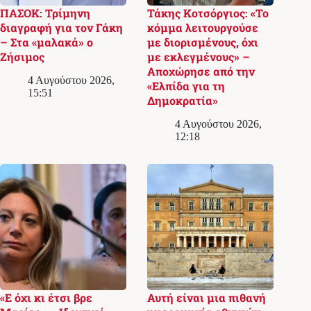
ΠΑΣΟΚ: Τρίμηνη
Τάκης Κοτσόργιος: «Το
διαγραφή για τον Γάκη
κόμμα λειτουργούσε
– Στα «μαλακά» ο
με διορισμένους, όχι
Ζήσιμος
με εκλεγμένους» –
Αποχώρησε από την
4 Αυγούστου 2026,
«Ελπίδα για τη
15:51
Δημοκρατία»
4 Αυγούστου 2026,
12:18
«Ε όχι κι έτσι βρε
Αυτή είναι μια πιθανή