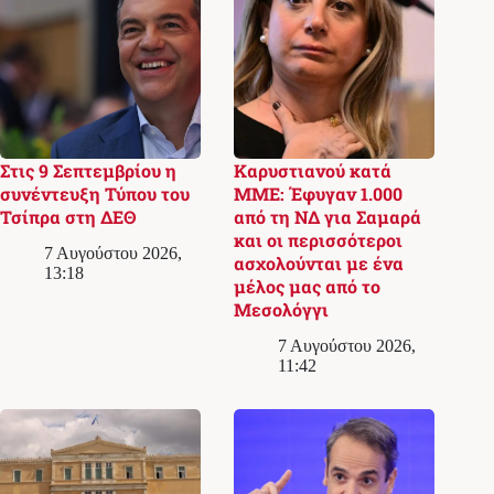
Στις 9 Σεπτεμβρίου η
Καρυστιανού κατά
συνέντευξη Τύπου του
ΜΜΕ: Έφυγαν 1.000
Τσίπρα στη ΔΕΘ
από τη ΝΔ για Σαμαρά
και οι περισσότεροι
7 Αυγούστου 2026,
ασχολούνται με ένα
13:18
μέλος μας από το
Μεσολόγγι
7 Αυγούστου 2026,
11:42