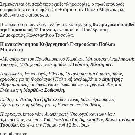
Σημειώνεται ότι παρά τις αρχικές πληροφορίες, ο πρωθυπουργός
αποφάσισε να διατηρήσει στη θέση του τον Παύλο Μαρινάκη ως
κυβερνητικό εκπρόσωπο.
Η ορκωμοσία των νέων μελών της κυβέρνησης
θα πραγματοποιηθεί
την Παρασκευή 12 Ιουνίου,
ενώπιον του Προέδρου της
Δημοκρατίας Κωνσταντίνου Τασούλα.
Η ανακοίνωση του Κυβερνητικού Εκπροσώπου Παύλου
Μαρινάκη:
«Με απόφαση του Πρωθυπουργού Κυριάκου Μητσοτάκη Αναπληρωτής
Υπουργός Μεταφορών αναλαμβάνει ο
Γιώργος Κώτσηρας.
Παράλληλα, Υφυπουργός Εθνικής Οικονομίας και Οικονομικών,
αρμόδιος για τη Φορολογική Πολιτική αναλαμβάνει ο
Δημήτρης
Μαρκόπουλος
και Υφυπουργός Υφυπουργός Περιβάλλοντος και
Ενέργειας η
Μαριλένα Σούκουλη.
Επίσης, ο
Τάσος Χατζηβασιλείου
αναλαμβάνει Υφυπουργός
Εξωτερικών, αρμόδιος για τις Ευρωπαϊκές Υποθέσεις.
Η ορκωμοσία του νέου Αναπληρωτή Υπουργού και των νέων
Υφυπουργών, ενώπιων του Προέδρου της Δημοκρατίας
Κωνσταντίνου
Τασούλα
, θα γίνει την Παρασκευή 12 Ιουνίου.»
protothema.gr