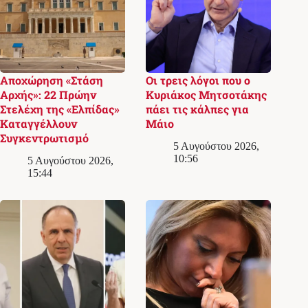
Αποχώρηση «Στάση
Οι τρεις λόγοι που ο
Αρχής»: 22 Πρώην
Κυριάκος Μητσοτάκης
Στελέχη της «Ελπίδας»
πάει τις κάλπες για
Καταγγέλλουν
Μάιο
Συγκεντρωτισμό
5 Αυγούστου 2026,
10:56
5 Αυγούστου 2026,
15:44