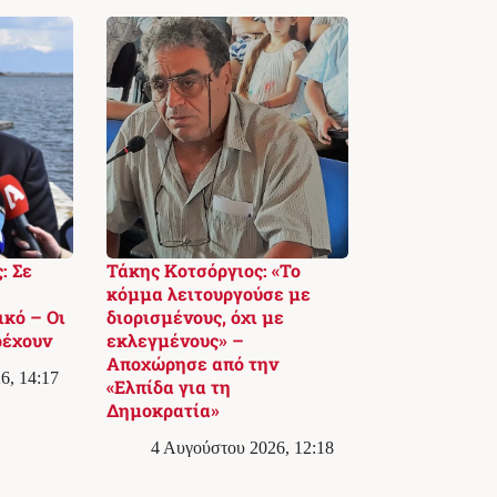
: Σε
Τάκης Κοτσόργιος: «Το
κόμμα λειτουργούσε με
ικό – Οι
διορισμένους, όχι με
ρέχουν
εκλεγμένους» –
Αποχώρησε από την
6, 14:17
«Ελπίδα για τη
Δημοκρατία»
4 Αυγούστου 2026, 12:18