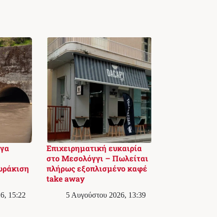
ργα
Επιχειρηματική ευκαιρία
στο Μεσολόγγι – Πωλείται
ωράκιση
πλήρως εξοπλισμένο καφέ
take away
6, 15:22
5 Αυγούστου 2026, 13:39