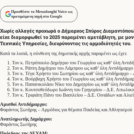
Προσθέστε το Messolonghi Voice ως
προτιμώμενη πηγή στο Google
Χωρίς αλλαγές προχωρά ο Δήμαρχος Σπύρος Διαμαντόπουλ
είχε διαμορφωθεί το 2025 παραμένει αμετάβλητη, με μον
Τεχνικές Υπηρεσίες, διευρύνοντας τις αρμοδιότητές του.
Κατά τα λοιπά, η σύνθεση της δημοτικής αρχής παραμένει ως έχει:
Τον κ. Πετρόπουλο Δημήτριο του Γεωργίου ως καθ’ ύλη Αντι
Τον κ. Ράπτη Δημήτριο του Λάμπρου ως καθ’ ύλη Αντιδήμαρχο
Τον κ. Τέγα Χρήστο του Σωτηρίου ως καθ’ ύλη Αντιδήμαρχο 
Τον κ. Βούρβαχη Χρήστο του Γεωργίου ως καθ’ ύλη Αντιδήμα
Τον κ. Παπανικολάου Νίκο του Δημητρίου ως καθ’ ύλη Αντιδή
Τον κ. Κουτσοθεόδωρο Ιωάννη του Γρηγορίου – Δ.Ε. Αιτωλικ
Τον κ. Τριφιάτη Πάνο του Βασιλείου – Δ.Ε. Οινιάδων και Αλιεί
Αμισθοί Αντιδήμαρχοι:
Φαράντος Σωτήρης – Αρμόδιος για θέματα Παιδείας και Αθλητισμού
Αναπληρωτής Δημάρχου:
Φαράντος Σωτήρης
Πρόεδρος της ΔΕΥΑΜ: