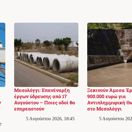
Μεσολόγγι: Επανέναρξη
Ξεκινούν Άμεσα Έ
έργων ύδρευσης από 17
900.000 ευρώ για
ν
Αυγούστου – Ποιες οδοί θα
Αντιπλημμυρική Θ
επηρεαστούν
στο Μεσολόγγι
5 Αυγούστου 2026, 18:45
5 Αυγούστου 202
7