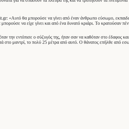
υνατά για να σπάσουν τα πλευρά της και να τρυπήσουν τα πνευμόνια
wsit.gr: «Αυτό θα μπορούσε να γίνει από έναν άνθρωπο εύσωμο, εκπαι
 μπορούσε να είχε γίνει και από ένα δυνατό κριάρι. Το κρατούσαν πέ
 όταν την εντόπισε ο σύζυγός της, ήταν σαν να καθόταν στο έδαφος κ
ά στο μαντρί, το πολύ 25 μέτρα από αυτό. Ο θάνατος επήλθε από εσω