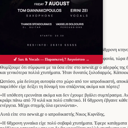
Προσθέστε το Messolonghi Voice ως
προτιμώμενη πηγή στο Google
Νέα τροπή παίρνει το μυστήριο της Καβάλας, όπου μια 68χρονη κτηνο
Ενώ αρχικά έγινε γνωστό ότι μάλλον πρόκειται για δολοφονία, τώρα δ
🎷 Sax & Vocals — Παρασκευή 7 Αυγούστου →
Θυμίζουμε ότι σύμφωνα με τα όσα είπε στο newsit.gr ο αδερφός της 
και γενικότερα πολλά χτυπήματα. Ήταν δυνατός ξυλοδαρμός. Κάποιος
Ωστόσο, μία δεύτερη αυτοψία στο χώρο από τον ιατροδικαστή, αποκάλυ
παρελθόν είχε δείξει τη δύναμή του σπάζοντας ακόμα και πόρτες!
«Η υπόθεση ερευνάται ακόμα και δεν έχουμε βγάλει συμπέρασμα. Αναμ
κριάρι πάνω από 70 κιλά και πολύ επιθετικό. Η 68χρονη έβγαινε κάθε
ενέργεια. Μέχρι στιγμής όλα ερευνώνται».
Αυτά είπε στο newsit.gr ο ιατροδικαστής Νικος Κιφνίδης.
«Η 68χρονη γυναίκα είχε πολύ σοβαρά χτυπήματα. Έφερε κατάγματα σ