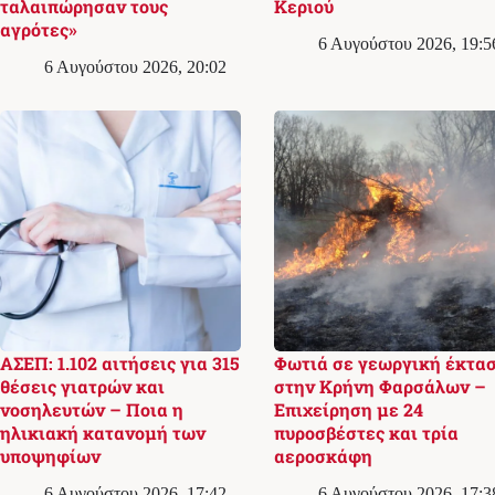
ταλαιπώρησαν τους
Κεριού
αγρότες»
6 Αυγούστου 2026, 19:5
6 Αυγούστου 2026, 20:02
ΑΣΕΠ: 1.102 αιτήσεις για 315
Φωτιά σε γεωργική έκτα
θέσεις γιατρών και
στην Κρήνη Φαρσάλων –
νοσηλευτών – Ποια η
Επιχείρηση με 24
ηλικιακή κατανομή των
πυροσβέστες και τρία
υποψηφίων
αεροσκάφη
6 Αυγούστου 2026, 17:42
6 Αυγούστου 2026, 17:3