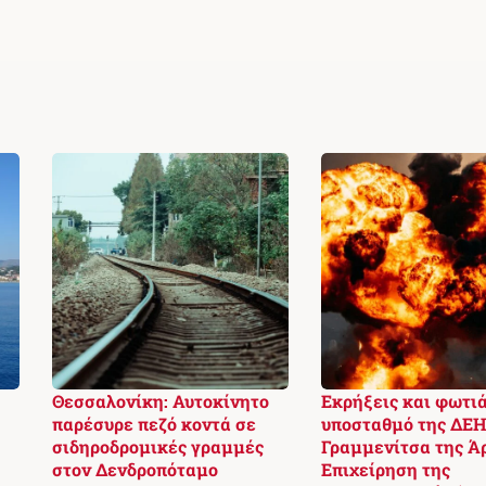
Θεσσαλονίκη: Αυτοκίνητο
Εκρήξεις και φωτιά
παρέσυρε πεζό κοντά σε
υποσταθμό της ΔΕΗ
σιδηροδρομικές γραμμές
Γραμμενίτσα της Ά
στον Δενδροπόταμο
Επιχείρηση της