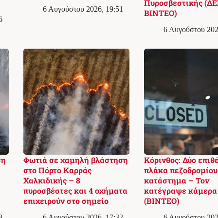
Πυροσβεστικής (ΔΕ
6 Αυγούστου 2026, 19:51
ΒΙΝΤΕΟ)
6
6 Αυγούστου 202
ση
Φωτιά σε χαμηλή βλάστηση
Κόρινθος: Δύο επιθ
στο Πόρτο Καρράς
πλάκα πεζοδρομίου
Χαλκιδικής – 8
κατάστημα – Τον
πυροσβέστες και 4 οχήματα
κατέγραψε κάμερα
επιχειρούν στο σημείο
(ΒΙΝΤΕΟ)
8
6 Αυγούστου 2026, 17:32
6 Αυγούστου 202