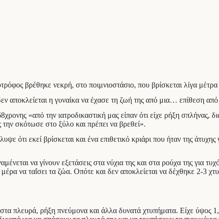
τρόφος βρέθηκε νεκρή, στο ποιμνιοστάσιο, που βρίσκεται λίγα μέτρα 
εν αποκλείεται η γυναίκα να έχασε τη ζωή της από μια… επίθεση από 
68χρονης «από την ιατροδικαστική μας είπαν ότι είχε ρήξη σπλήνας,
 την σκότωσε στο ξύλο και πρέπει να βρεθεί».
ψε ότι εκεί βρίσκεται και ένα επιθετικό κριάρι που ήταν της άτυχης 
ένεται να γίνουν εξετάσεις στα νύχια της και στα ρούχα της για τυχ
 μέρα να ταΐσει τα ζώα. Οπότε και δεν αποκλείεται να δέχθηκε 2-3 χ
τα πλευρά, ρήξη πνεύμονα και άλλα δυνατά χτυπήματα. Είχε ύψος 1,