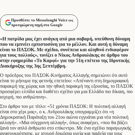
Προσθέστε το Messolonghi Voice ως
προτιμώμενη πηγή στο Google
«Η πατρίδα μας έχει ανάγκη από μια σοβαρή, υπεύθυνη δύναμη
που να εμπνέει εμπιστοσύνη για το μέλλον. Και αυτή η δύναμη
είναι το ΠΑΣΟΚ. Με σχέδιο, συνέπεια και αληθινό ενδιαφέρον
για τους πολλούς», τονίζει ο Νίκος Ανδρουλάκης σε άρθρο του
στην εφημερίδα «Το Καρφί» για την 51η επέτειο της Ιδρυτικής
Διακήρυξης της 3ης Σεπτέμβρη.
Ο πρόεδρος του ΠΑΣΟΚ-Κινήματος Αλλαγής σημειώνει ότι αυτό
είναι το μήνυμα της φετινής επετείου: «Απέναντι στη δημογραφική
παρακμή της χώρας και την ηθική παρακμή της εξουσίας, το ΠΑΣΟΚ
προσφέρει ελπίδα και διαθέτει σχέδιο για μια Ελλάδα πιο δίκαιη, πιο
ισχυρή, πιο ανθρώπινη».
Στο άρθρο του με τίτλο: «51 χρόνια ΠΑΣΟΚ: Η πολιτική αλλαγή
είναι στο χέρι μας», ο κ. Ανδρουλάκης υπογραμμίζει ότι «η
Δημοκρατική Παράταξη του 21ου αιώνα εγγυάται μια νέα πολιτική
αλλαγή». «Μια σύγχρονη αλλαγή», όπως αναφέρει, «που θα βάζει
ξανά τον απλό άνθρωπο στο επίκεντρο. Με ένα σχέδιο παραγωγικής
ανασυγκρότησης, με ισχυρή δημόσια υγεία και παιδεία για τους