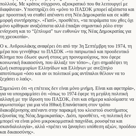
πολλούς. Με κράτος σύγχρονο, αξιοκρατικό που θα λειτουργεί με
διαφάνεια». Υποστηρίζει ότι «μόνο το ΠΑΣΟΚ μπορεί αξιόπιστα και
με προοπτική να σταθεί απέναντι στη Νέα Δημοκρατία και σε κάθε
μορφή συντήρησης». «Γιατί», προσθέτει, «τα πειράματα του χθες όχι
μόνο κρίθηκαν αναξιόπιστα αλλά έπαιξαν σημαντικό ρόλο στην
ενίσχυση και το “ξέπλυμα” των ευθυνών της Νέας Δημοκρατίας για
τη χρεοκοπία».
Ο κ. Ανδρουλάκης αναφέρει ότι από την 3η Σεπτέμβρη του 1974, τη
μέρα που γεννήθηκε το ΠΑΣΟΚ -«το πατριωτικό και προοδευτικό
Κίνημα που έδωσε φωνή στους μη προνομιούχους, που έφερε
κοινωνική δικαιοσύνη, που άλλαξε τον τόπο»-, έχει σημαδέψει τη
ζωή εκατομμυρίων Ελληνίδων και Ελλήνων με ανεξίτηλο
αποτύπωμα «όσο και αν οι πολιτικοί μας αντίπαλοι θέλουν να το
ξεχάσει ο λαός».
Σημειώνει ότι «η επέτειος δεν είναι μόνο μνήμη. Είναι και αφετηρία»,
για να υπογραμμίσει ότι «όπως το 1974 έφερε τη μεγάλη πολιτική
αλλαγή με την ίδρυση του ΠΑΣΟΚ, έτσι και σήμερα καλούμαστε να
αγωνιστούμε για μια νέα Ηθική Επανάσταση στον τρόπο
διακυβέρνησης απέναντι στην παρακμή του κλειστού συστήματος
εξουσίας της Νέας Δημοκρατίας». Διότι, προσθέτει, «η πολιτική δεν
μπορεί να είναι μόνο μικροκομματικά παιχνίδια, ρουσφέτια και
σκανδαλολογία», αλλά «πρέπει να ξαναγίνει υπόθεση αξιών, προόδου
και δικαιοσύνης».