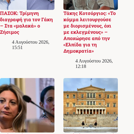
ΠΑΣΟΚ: Τρίμηνη
Τάκης Κοτσόργιος: «Το
διαγραφή για τον Γάκη
κόμμα λειτουργούσε
– Στα «μαλακά» ο
με διορισμένους, όχι
Ζήσιμος
με εκλεγμένους» –
Αποχώρησε από την
4 Αυγούστου 2026,
«Ελπίδα για τη
15:51
Δημοκρατία»
4 Αυγούστου 2026,
12:18