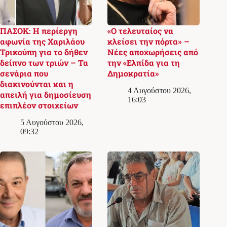
ΠΑΣΟΚ: Η περίεργη
«Ο τελευταίος να
αφωνία της Χαριλάου
κλείσει την πόρτα» –
Τρικούπη για το δήθεν
Νέες αποχωρήσεις από
δείπνο των τριών – Τα
την «Ελπίδα για τη
σενάρια που
Δημοκρατία»
διακινούνται και η
4 Αυγούστου 2026,
απειλή για δημοσίευση
16:03
επιπλέον στοιχείων
5 Αυγούστου 2026,
09:32