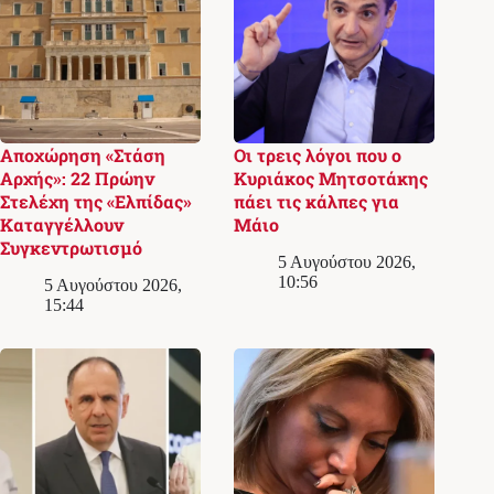
Αποχώρηση «Στάση
Οι τρεις λόγοι που ο
Αρχής»: 22 Πρώην
Κυριάκος Μητσοτάκης
Στελέχη της «Ελπίδας»
πάει τις κάλπες για
Καταγγέλλουν
Μάιο
Συγκεντρωτισμό
5 Αυγούστου 2026,
10:56
5 Αυγούστου 2026,
15:44