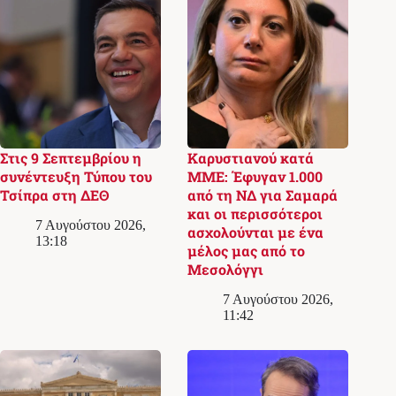
Στις 9 Σεπτεμβρίου η
Καρυστιανού κατά
συνέντευξη Τύπου του
ΜΜΕ: Έφυγαν 1.000
Τσίπρα στη ΔΕΘ
από τη ΝΔ για Σαμαρά
και οι περισσότεροι
7 Αυγούστου 2026,
ασχολούνται με ένα
13:18
μέλος μας από το
Μεσολόγγι
7 Αυγούστου 2026,
11:42