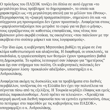
Ο πρόεδρος του ΠΑΣΟΚ τονίζει ότι δίπλα σε αυτό έρχεται «το
μεγαλύτερο ίσως πρόβλημα: το δημογραφικό», το οποίο και
χαρακτηρίζει ως «τη μεγαλύτερη απειλή για το μέλλον του έθνους».
Περιγράφοντας τη «ζοφερή πραγματικότητα», σημειώνει ότι και «οι
σύγχρονοι μη προνομιούχοι δεν έχουν προοπτική». Αναφέρεται στους
«χαμηλοσυνταξιούχοι που μετράνε το ευρώ για να βγει ο μήνας»,
τους εργαζόμενους σε καθεστώς επισφάλειας, τους νέους που
βρίσκουν μόνο ακριβά ενοίκια, τις οικογένειες «που παλεύουν με την
ακρίβεια στο σούπερ μάρκετ και τους λογαριασμούς».
«Την ίδια ώρα, η κυβέρνηση Μητσοτάκη βυθίζει τη χώρα σε ένα
κλίμα καθεστωτισμού και αλαζονείας. Η διαφθορά, οι υποκλοπές, τα
σκάνδαλα, η εργαλειοποίηση των θεσμών έχουν τραυματίσει βαθιά
τη Δημοκρατία. Το κράτος λειτουργεί σαν λάφυρο για “ημετέρους”
και όχι σαν στήριγμα του πολίτη. Οι κυβερνητικές πολιτικές δεν
προσφέρουν λύση· προκαλούν αδιέξοδα», υποστηρίζει ο κ.
Ανδρουλάκης.
Αναφέρεται ακόμη τις δυσκολίες και τα προβλήματα στο διεθνές
περιβάλλον, τονίζοντας ότι «η Ελλάδα δεν έχει την πολυτέλεια να
σέρνεται πίσω από τις εξελίξεις. Η Τουρκία κερδίζει έδαφος και εμείς
απλώς παρακολουθούμε. Αυτό πρέπει να τελειώνει». «Χρειάζεται
ισχυρή φωνή και διεθνή παρουσία που να εμπνέει εμπιστοσύνη, όπως
το πετύχαμε στο παρελθόν με τις κυβερνήσεις του ΠΑΣΟΚ»,
υπογραμμίζει ο κ. Ανδρουλάκης.