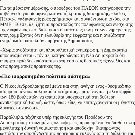
Για τα μέσα ενημέρωσης, ο πρόεδρος του ΠΑΣΟΚ κατηγόρησε την
κυβέρνηση για αδιαφανή κατανομή κρατικής διαφήμισης, «λίστες
Πέτσα», «αδιαφανείς ροές χρήματος» και συγκέντρωση ισχύος στα
ΜΜΕ. Έθεσε, δε, ζήτημα προστασίας της πολυφωνίας και ενίσχυσης
της διαφάνειας στο ιδιοκτησιακό καθεστώς των μέσων ενημέρωσης,
υπογραμμίζοντας ότι η ελευθερία της έκφρασης και η ανεξάρτητη
ενημέρωση αποτελούν πυρήνα της Δημοκρατίας.
«Χωρίς ανεξάρτητη και πλουραλιστική ενημέρωση, η Δημοκρατία
αποδυναμώνεται», τόνισε, κατηγορώντας τη Νέα Δημοκρατία ότι
υπάρχει «χαώδης απόσταση» ανάμεσα στις θεσμικές εξαγγελίες και
στις πραγματικές πρακτικές της.
«Πιο ισορροπημένο πολιτικό σύστημα»
Ο Νίκος Ανδρουλάκης επέμεινε και στην ανάγκη ενός «θεσμικά πιο
ισορροπημένου» πολιτικού συστήματος, προτείνοντας η πλειοψηφία
των 180 βουλευτών να απαιτείται υποχρεωτικά στη δεύτερη
αναθεωρητική Βουλή, ώστε, όπως είπε, να επιτυγχάνονται οι μέγιστες
δυνατές συναινέσεις.
Παράλληλα, τάχθηκε υπέρ της εκλογής του Προέδρου της
Δημοκρατίας με αυξημένες πλειοψηφίες, προκειμένου να διαθέτει «τη
μεγαλύτερη δυνατή νομιμοποίηση και αποδοχή», διατηρώντας
ωστόσο την αποσύνδεση της προεδρικής εκλογής από τη διάλυση της