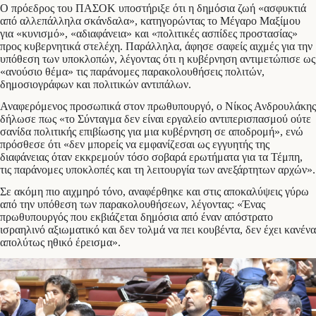
Ο πρόεδρος του ΠΑΣΟΚ υποστήριξε ότι η δημόσια ζωή «ασφυκτιά
από αλλεπάλληλα σκάνδαλα», κατηγορώντας το Μέγαρο Μαξίμου
για «κυνισμό», «αδιαφάνεια» και «πολιτικές ασπίδες προστασίας»
προς κυβερνητικά στελέχη. Παράλληλα, άφησε σαφείς αιχμές για την
υπόθεση των υποκλοπών, λέγοντας ότι η κυβέρνηση αντιμετώπισε ως
«ανούσιο θέμα» τις παράνομες παρακολουθήσεις πολιτών,
δημοσιογράφων και πολιτικών αντιπάλων.
Αναφερόμενος προσωπικά στον πρωθυπουργό, ο Νίκος Ανδρουλάκης
δήλωσε πως «το Σύνταγμα δεν είναι εργαλείο αντιπερισπασμού ούτε
σανίδα πολιτικής επιβίωσης για μια κυβέρνηση σε αποδρομή», ενώ
πρόσθεσε ότι «δεν μπορείς να εμφανίζεσαι ως εγγυητής της
διαφάνειας όταν εκκρεμούν τόσο σοβαρά ερωτήματα για τα Τέμπη,
τις παράνομες υποκλοπές και τη λειτουργία των ανεξάρτητων αρχών».
Σε ακόμη πιο αιχμηρό τόνο, αναφέρθηκε και στις αποκαλύψεις γύρω
από την υπόθεση των παρακολουθήσεων, λέγοντας: «Ένας
πρωθυπουργός που εκβιάζεται δημόσια από έναν απόστρατο
ισραηλινό αξιωματικό και δεν τολμά να πει κουβέντα, δεν έχει κανένα
απολύτως ηθικό έρεισμα».