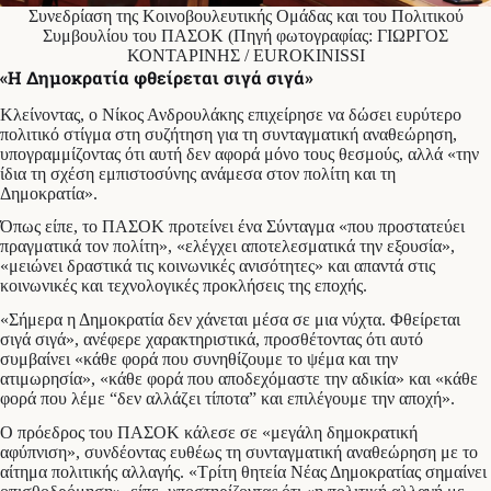
Συνεδρίαση της Κοινοβουλευτικής Ομάδας και του Πολιτικού
Συμβουλίου του ΠΑΣΟΚ (Πηγή φωτογραφίας: ΓΙΩΡΓΟΣ
ΚΟΝΤΑΡΙΝΗΣ / EUROKINISSI
«Η Δημοκρατία φθείρεται σιγά σιγά»
Κλείνοντας, ο Νίκος Ανδρουλάκης επιχείρησε να δώσει ευρύτερο
πολιτικό στίγμα στη συζήτηση για τη συνταγματική αναθεώρηση,
υπογραμμίζοντας ότι αυτή δεν αφορά μόνο τους θεσμούς, αλλά «την
ίδια τη σχέση εμπιστοσύνης ανάμεσα στον πολίτη και τη
Δημοκρατία».
Όπως είπε, το ΠΑΣΟΚ προτείνει ένα Σύνταγμα «που προστατεύει
πραγματικά τον πολίτη», «ελέγχει αποτελεσματικά την εξουσία»,
«μειώνει δραστικά τις κοινωνικές ανισότητες» και απαντά στις
κοινωνικές και τεχνολογικές προκλήσεις της εποχής.
«Σήμερα η Δημοκρατία δεν χάνεται μέσα σε μια νύχτα. Φθείρεται
σιγά σιγά», ανέφερε χαρακτηριστικά, προσθέτοντας ότι αυτό
συμβαίνει «κάθε φορά που συνηθίζουμε το ψέμα και την
ατιμωρησία», «κάθε φορά που αποδεχόμαστε την αδικία» και «κάθε
φορά που λέμε “δεν αλλάζει τίποτα” και επιλέγουμε την αποχή».
Ο πρόεδρος του ΠΑΣΟΚ κάλεσε σε «μεγάλη δημοκρατική
αφύπνιση», συνδέοντας ευθέως τη συνταγματική αναθεώρηση με το
αίτημα πολιτικής αλλαγής. «Τρίτη θητεία Νέας Δημοκρατίας σημαίνει