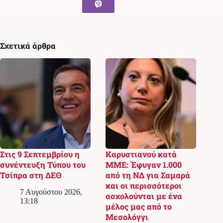
Σχετικά άρθρα
Στις 9 Σεπτεμβρίου η
Καρυστιανού κατά
συνέντευξη Τύπου του
ΜΜΕ: Έφυγαν 1.000
Τσίπρα στη ΔΕΘ
από τη ΝΔ για Σαμαρά
και οι περισσότεροι
7 Αυγούστου 2026,
ασχολούνται με ένα
13:18
μέλος μας από το
Μεσολόγγι