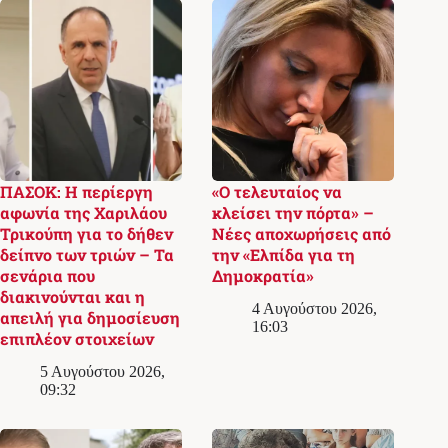
ΠΑΣΟΚ: Η περίεργη
«Ο τελευταίος να
αφωνία της Χαριλάου
κλείσει την πόρτα» –
Τρικούπη για το δήθεν
Νέες αποχωρήσεις από
δείπνο των τριών – Τα
την «Ελπίδα για τη
σενάρια που
Δημοκρατία»
διακινούνται και η
4 Αυγούστου 2026,
απειλή για δημοσίευση
16:03
επιπλέον στοιχείων
5 Αυγούστου 2026,
09:32