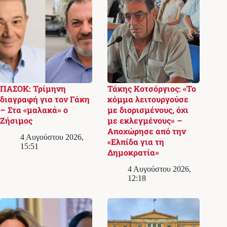
ΠΑΣΟΚ: Τρίμηνη
Τάκης Κοτσόργιος: «Το
διαγραφή για τον Γάκη
κόμμα λειτουργούσε
– Στα «μαλακά» ο
με διορισμένους, όχι
Ζήσιμος
με εκλεγμένους» –
Αποχώρησε από την
4 Αυγούστου 2026,
«Ελπίδα για τη
15:51
Δημοκρατία»
4 Αυγούστου 2026,
12:18