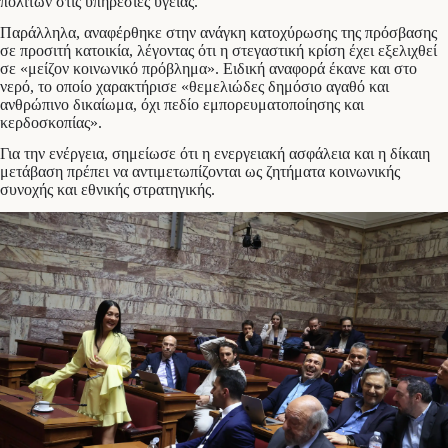
πολιτών στις υπηρεσίες υγείας.
Παράλληλα, αναφέρθηκε στην ανάγκη κατοχύρωσης της πρόσβασης
σε προσιτή κατοικία, λέγοντας ότι η στεγαστική κρίση έχει εξελιχθεί
σε «μείζον κοινωνικό πρόβλημα». Ειδική αναφορά έκανε και στο
νερό, το οποίο χαρακτήρισε «θεμελιώδες δημόσιο αγαθό και
ανθρώπινο δικαίωμα, όχι πεδίο εμπορευματοποίησης και
κερδοσκοπίας».
Για την ενέργεια, σημείωσε ότι η ενεργειακή ασφάλεια και η δίκαιη
μετάβαση πρέπει να αντιμετωπίζονται ως ζητήματα κοινωνικής
συνοχής και εθνικής στρατηγικής.