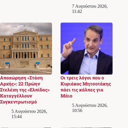
7 Αυγούστου 2026,
11:42
Αποχώρηση «Στάση
Οι τρεις λόγοι που ο
Αρχής»: 22 Πρώην
Κυριάκος Μητσοτάκης
Στελέχη της «Ελπίδας»
πάει τις κάλπες για
Καταγγέλλουν
Μάιο
Συγκεντρωτισμό
5 Αυγούστου 2026,
10:56
5 Αυγούστου 2026,
15:44