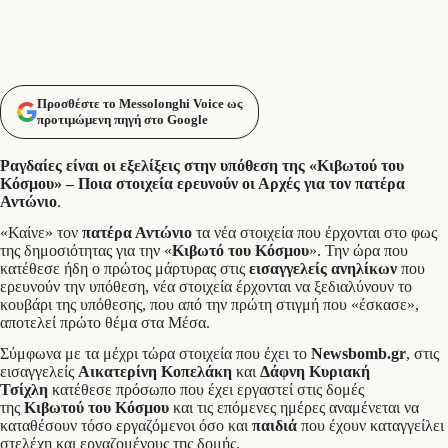
Προσθέστε το Messolonghi Voice ως
προτιμώμενη πηγή στο Google
Ραγδαίες είναι οι εξελίξεις στην υπόθεση της «Κιβωτού του
Κόσμου» – Ποια στοιχεία ερευνούν οι Αρχές για τον πατέρα
Αντώνιο
.
«Καίνε» τον
πατέρα Αντώνιο
τα νέα στοιχεία που έρχονται στο φως
της δημοσιότητας για την «
Κιβωτό του Κόσμου
». Την ώρα που
κατέθεσε ήδη ο πρώτος μάρτυρας στις
εισαγγελείς ανηλίκων
που
ερευνούν την υπόθεση, νέα στοιχεία έρχονται να ξεδιαλύνουν το
κουβάρι της υπόθεσης, που από την πρώτη στιγμή που «έσκασε»,
αποτελεί πρώτο θέμα στα Μέσα.
Σύμφωνα με τα μέχρι τώρα στοιχεία που έχει το
Newsbomb.gr
, στις
εισαγγελείς
Αικατερίνη Κοπελάκη
και
Δάφνη Κυριακή
Τσίχλη
κατέθεσε πρόσωπο που έχει εργαστεί στις δομές
της
Κιβωτού του Κόσμου
και τις επόμενες ημέρες αναμένεται να
καταθέσουν τόσο εργαζόμενοι όσο και
παιδιά
που έχουν καταγγείλει
στελέχη και εργαζομένους της δομής.