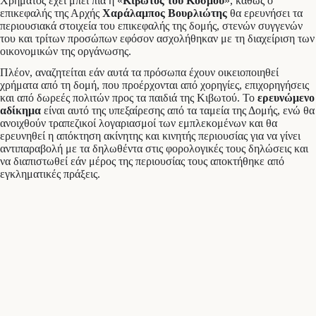
Χρήματος έχει μπει πια η «
Κιβωτός του Κόσμου
», καθώς ο
επικεφαλής της Αρχής
Χαράλαμπος Βουρλιώτης
θα ερευνήσει τα
περιουσιακά στοιχεία του επικεφαλής της δομής, στενών συγγενών
του και τρίτων προσώπων εφόσον ασχολήθηκαν με τη διαχείριση των
οικονομικών της οργάνωσης.
Πλέον, αναζητείται εάν αυτά τα πρόσωπα έχουν οικειοποιηθεί
χρήματα από τη δομή, που προέρχονται από χορηγίες, επιχορηγήσεις
και από δωρεές πολιτών προς τα παιδιά της Κιβωτού. Το
ερευνώμενο
αδίκημα
είναι αυτό της υπεξαίρεσης από τα ταμεία της Δομής, ενώ θα
ανοιχθούν τραπεζικοί λογαριασμοί των εμπλεκομένων και θα
ερευνηθεί η απόκτηση ακίνητης και κινητής περιουσίας για να γίνει
αντιπαραβολή με τα δηλωθέντα στις φορολογικές τους δηλώσεις και
να διαπιστωθεί εάν μέρος της περιουσίας τους αποκτήθηκε από
εγκληματικές πράξεις.