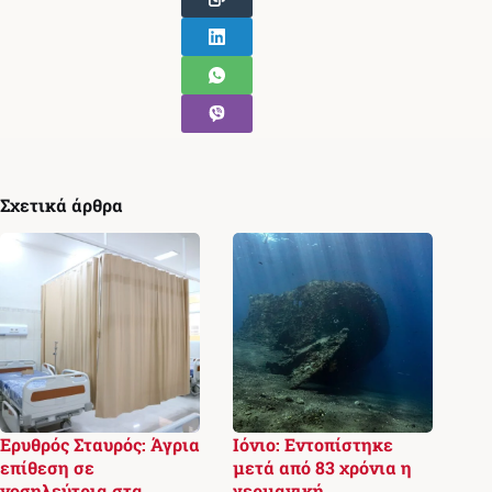
Σχετικά άρθρα
Ερυθρός Σταυρός: Άγρια
Ιόνιο: Εντοπίστηκε
επίθεση σε
μετά από 83 χρόνια η
νοσηλεύτρια στα
γερμανική