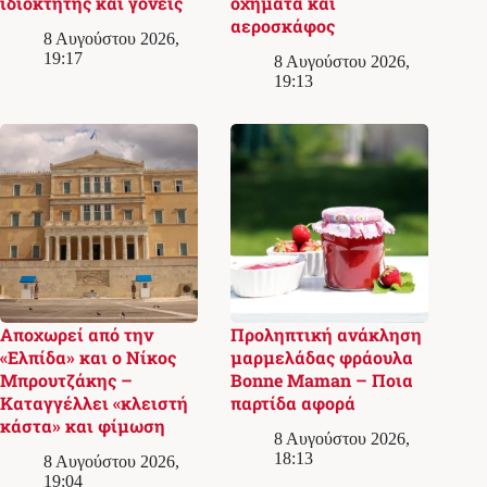
ιδιοκτήτης και γονείς
οχήματα και
αεροσκάφος
8 Αυγούστου 2026,
19:17
8 Αυγούστου 2026,
19:13
Αποχωρεί από την
Προληπτική ανάκληση
«Ελπίδα» και ο Νίκος
μαρμελάδας φράουλα
Μπρουτζάκης –
Bonne Maman – Ποια
Καταγγέλλει «κλειστή
παρτίδα αφορά
κάστα» και φίμωση
8 Αυγούστου 2026,
18:13
8 Αυγούστου 2026,
19:04