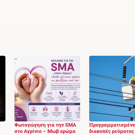
Φωταγώγηση για την SMA
Προγραμματισμένε
στο Αγρίνιο – Μωβ χρώμα
διακοπές ρεύματος