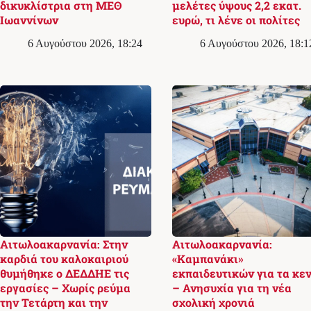
δικυκλίστρια στη ΜΕΘ
μελέτες ύψους 2,2 εκατ.
Ιωαννίνων
ευρώ, τι λένε οι πολίτες
6 Αυγούστου 2026, 18:24
6 Αυγούστου 2026, 18:1
Αιτωλοακαρνανία: Στην
Αιτωλοακαρνανία:
καρδιά του καλοκαιριού
«Καμπανάκι»
θυμήθηκε ο ΔΕΔΔΗΕ τις
εκπαιδευτικών για τα κε
εργασίες – Χωρίς ρεύμα
– Ανησυχία για τη νέα
την Τετάρτη και την
σχολική χρονιά