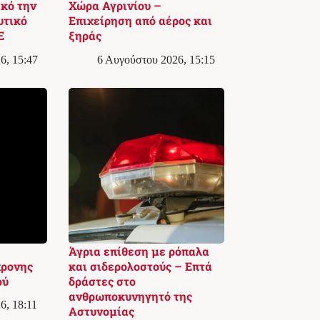
κό την
Χώρα Αγρινίου –
υτικό
Επιχείρηση από αέρος και
Ε
ξηράς
6, 15:47
6 Αυγούστου 2026, 15:15
Άγρια επίθεση με ρόπαλα
χρονης
και σιδερολοστούς – Επτά
ού
δράστες στο
ανθρωποκυνηγητό της
6, 18:11
Αστυνομίας