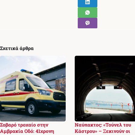
Σχετικά άρθρα
Σοβαρό τροχαίο στην
Ναύπακτος: «Τούνελ του
Αμβρακία Οδό: 41χρονη
Κάστρου» – Ξεκινούν οι