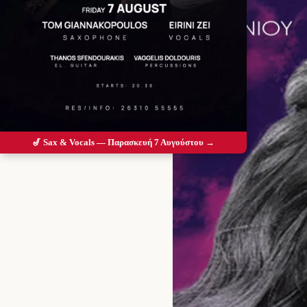
🎷 Sax & Vocals — Παρασκευή 7 Αυγούστου →