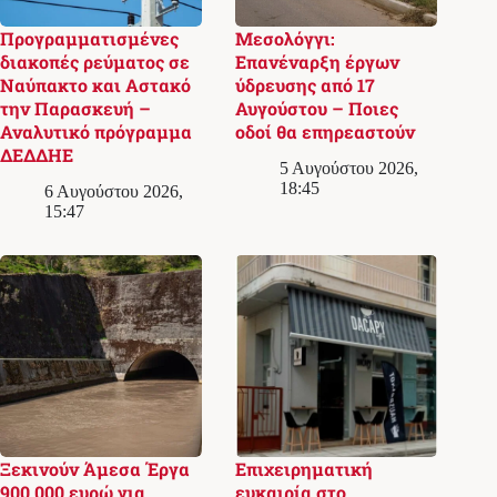
Προγραμματισμένες
Μεσολόγγι:
διακοπές ρεύματος σε
Επανέναρξη έργων
Ναύπακτο και Αστακό
ύδρευσης από 17
την Παρασκευή –
Αυγούστου – Ποιες
Αναλυτικό πρόγραμμα
οδοί θα επηρεαστούν
ΔΕΔΔΗΕ
5 Αυγούστου 2026,
18:45
6 Αυγούστου 2026,
15:47
Ξεκινούν Άμεσα Έργα
Επιχειρηματική
900.000 ευρώ για
ευκαιρία στο