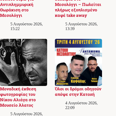
Αντιπλημμυρική
Μεσολόγγι – Πωλείται
Θωράκιση στο
πλήρως εξοπλισμένο
Μεσολόγγι
καφέ take away
5 Αυγούστου 2026,
5 Αυγούστου 2026,
15:22
13:39
Μοναδική έκθεση
Όλοι οι δρόμοι οδηγούν
φωτογραφίας του
απόψε στην Κατοχή
Νίκου Αλιάγα στο
4 Αυγούστου 2026,
Μουσείο Άλατος
22:09
5 Αυγούστου 2026,