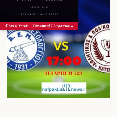
🎷 Sax & Vocals — Παρασκευή 7 Αυγούστου →