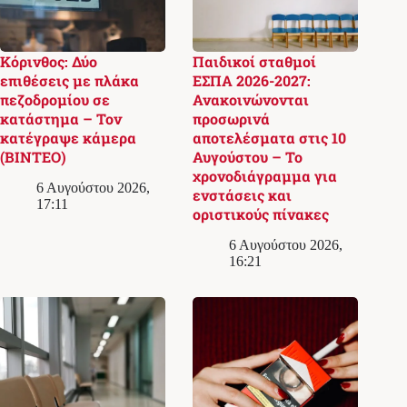
Κόρινθος: Δύο
Παιδικοί σταθμοί
επιθέσεις με πλάκα
ΕΣΠΑ 2026-2027:
πεζοδρομίου σε
Ανακοινώνονται
κατάστημα – Τον
προσωρινά
κατέγραψε κάμερα
αποτελέσματα στις 10
(ΒΙΝΤΕΟ)
Αυγούστου – Το
χρονοδιάγραμμα για
6 Αυγούστου 2026,
ενστάσεις και
17:11
οριστικούς πίνακες
6 Αυγούστου 2026,
16:21