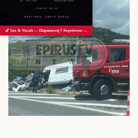
🎷 Sax & Vocals — Παρασκευή 7 Αυγούστου →