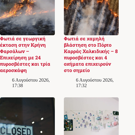
Φωτιά σε γεωργική
Φωτιά σε χαμηλή
έκταση στην Κρήνη
βλάστηση στο Πόρτο
Φαρσάλων –
Καρράς Χαλκιδικής – 8
Επιχείρηση με 24
πυροσβέστες και 4
πυροσβέστες και τρία
οχήματα επιχειρούν
αεροσκάφη
στο σημείο
6 Αυγούστου 2026,
6 Αυγούστου 2026,
17:38
17:32