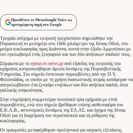
Προσθέστε το Messolonghi Voice ως
προτιμώμενη πηγή στο Google
Τροχαίο ατύχημα με εκτροπή τροχόσπιτου σημειώθηκε την
Παρασκευή το μεσημέρι στο 160ό χιλιόμετρο της Ιόνιας Οδού, στο
ρεύμα κυκλοφορίας προς Ιωάννινα, κοντά στην έξοδο Αμμοτόπου με
τον εγκλωβισμό ενός ζευγαριού και των δύο ανήλικων παιδιών τους.
Σύμφωνα με το
epirus-tv-news.gr
από εξαιτίας της εκτροπής του
οχήματος κινητοποιήθηκαν άμεσα δυνάμεις της Πυροσβεστικής
Υπηρεσίας. Στο σημείο έσπευσαν πυροσβέστες από την Π.Υ.
Φιλιππιάδας, οι οποίοι με τη χρήση διασωστικής σειράς κατάφεραν να
απεγκλωβίσουν ένα ζευγάρι ενηλίκων και δύο ανήλικα παιδιά, όλοι
γαλλικής υπηκοότητας.
Στην επιχείρηση συμμετείχαν συνολικά τρία οχήματα με επτά
πυροσβέστες, ενώ στο σημείο βρέθηκαν επίσης ασθενοφόρα του
Ε.Κ.Α.Β., αστυνομικές δυνάμεις της ΕΛ.ΑΣ. και όχημα της Ιόνιας
Οδού για τη διαχείριση του περιστατικού και τη ρύθμιση της
κυκλοφορίας.
Οι τραυματίες μεταφέρθηκαν προληπτικά για ιατρικές εξετάσεις,