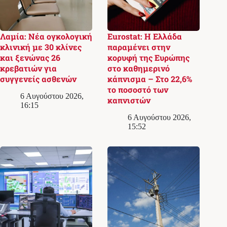
Λαμία: Νέα ογκολογική
Eurostat: Η Ελλάδα
κλινική με 30 κλίνες
παραμένει στην
και ξενώνας 26
κορυφή της Ευρώπης
κρεβατιών για
στο καθημερινό
συγγενείς ασθενών
κάπνισμα – Στο 22,6%
το ποσοστό των
6 Αυγούστου 2026,
καπνιστών
16:15
6 Αυγούστου 2026,
15:52