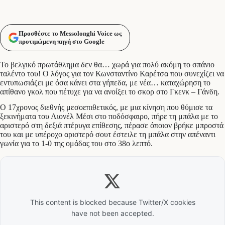
Προσθέστε το Messolonghi Voice ως
προτιμώμενη πηγή στο Google
Το βελγικό πρωτάθλημα δεν θα… χωρά για πολύ ακόμη το σπάνιο
ταλέντο του! Ο λόγος για τον Κωνσταντίνο Καρέτσα που συνεχίζει να
εντυπωσιάζει με όσα κάνει στα γήπεδα, με νέα… καταχώρηση το
απίθανο γκολ που πέτυχε για να ανοίξει το σκορ στο Γκενκ – Γάνδη.
Ο 17χρονος διεθνής μεσοεπιθετικός, με μια κίνηση που θύμισε τα
ξεκινήματα του Λιονέλ Μέσι στο ποδόσφαιρο, πήρε τη μπάλα με το
αριστερό στη δεξιά πτέρυγα επίθεσης, πέρασε όποιον βρήκε μπροστά
του και με υπέροχο αριστερό σουτ έστειλε τη μπάλα στην απέναντι
γωνία για το 1-0 της ομάδας του στο 38ο λεπτό.
This content is blocked because Twitter/X cookies
have not been accepted.