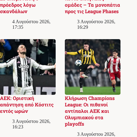
πρόεδρος λόγω
ομάδες – Τα μονοπάτια
σκανδάλων
προς τις League Phases
4 Αυγούστου 2026,
3 Αυγούστου 2026,
17:35
16:29
ΑΕΚ: Οριστική
Κλήρωση Champions
απάντηση από Κόστιτς
League: Οι πιθανοί
εντός ωρών
αντίπαλοι ΑΕΚ και
Ολυμπιακού στα
3 Αυγούστου 2026,
playoffs
16:23
3 Αυγούστου 2026,