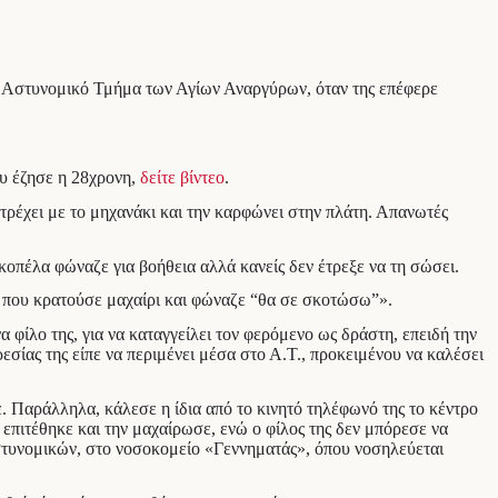
 το Αστυνομικό Τμήμα των Αγίων Αναργύρων, όταν της επέφερε
ου έζησε η 28χρονη,
δείτε βίντεο
.
τρέχει με το μηχανάκι και την καρφώνει στην πλάτη. Απανωτές
κοπέλα φώναζε για βοήθεια αλλά κανείς δεν έτρεξε να τη σώσει.
κι που κρατούσε μαχαίρι και φώναζε “θα σε σκοτώσω”».
ίλο της, για να καταγγείλει τον φερόμενο ως δράστη, επειδή την
σίας της είπε να περιμένει μέσα στο Α.Τ., προκειμένου να καλέσει
 Παράλληλα, κάλεσε η ίδια από το κινητό τηλέφωνό της το κέντρο
επιτέθηκε και την μαχαίρωσε, ενώ ο φίλος της δεν μπόρεσε να
στυνομικών, στο νοσοκομείο «Γεννηματάς», όπου νοσηλεύεται