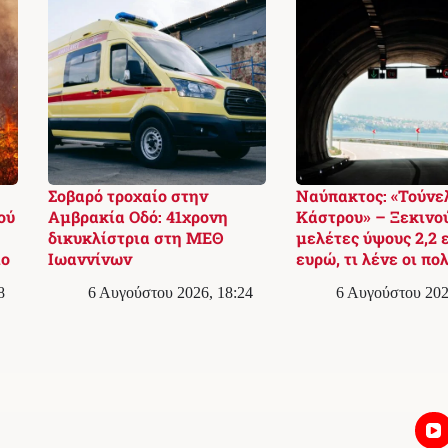
Σοβαρό τροχαίο στην
Ναύπακτος: «Τούνε
ού
Αμβρακία Οδό: 41χρονη
Κάστρου» – Ξεκινού
δικυκλίστρια στη ΜΕΘ
μελέτες ύψους 2,2 
ίο
Ιωαννίνων
ευρώ, τι λένε οι πο
8
6 Αυγούστου 2026, 18:24
6 Αυγούστου 202