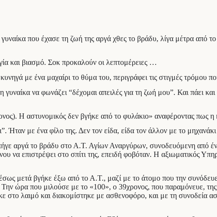
η γυναίκα που έχασε τη ζωή της αργά χθες το βράδυ, λίγα μέτρα από
αγία και βιασμό. Σοκ προκαλούν οι λεπτομέρειες …
κυνηγά με ένα μαχαίρι το θύμα του, περιγράφει τις στιγμές τρόμου π
γυναίκα να φωνάζει “δέχομαι απειλές για τη ζωή μου”. Και πάει και 
ονος). Η αστυνομικός δεν βγήκε από το φυλάκιο» αναφέροντας πως η 
”. Ήταν με ένα φίλο της. Δεν τον είδα, είδα τον άλλον με το μηχανά
γε αργά το βράδυ στο Α.Τ. Αγίων Αναργύρων, συνοδευόμενη από ένα φ
υ να επιστρέψει στο σπίτι της, επειδή φοβόταν. Η αξιωματικός Υπηρε
ως μετά βγήκε έξω από το Α.Τ., μαζί με το άτομο που την συνόδευε.
 Την ώρα που μιλούσε με το «100», ο 39χρονος, που παραμόνευε, της 
ε στο λαιμό και διακομίστηκε με ασθενοφόρο, και με τη συνοδεία α