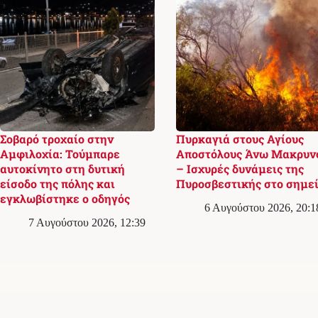
Σοβαρό τροχαίο στην
Πυρκαγιά στους Αγίους
Αμφιλοχία: Τούμπαρε
Αποστόλους Άνω Μακρυν
αυτοκίνητο στη δυτική
– Ισχυρές δυνάμεις της
είσοδο της πόλης και
Πυροσβεστικής στο σημε
εγκλωβίστηκε ο οδηγός
6 Αυγούστου 2026, 20:1
7 Αυγούστου 2026, 12:39