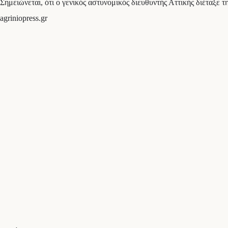
Σημειώνεται, ότι ο γενικός αστυνομικός διευθυντής Αττικής διέταξε 
agriniopress.gr