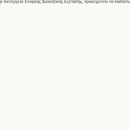
την διενέργεια Ένορκης Διοικητικής Εξέτασης, προκειμένου να διαπισ