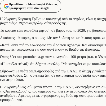
Προσθέστε το Messolonghi Voice ως
προτιμώμενη πηγή στο Google
Η 28χρονη Κυριακή Γρίβα με καταγωγή από το Αγρίνιο, είναι η άτυχ
μαχαιριές ο 39χρονος πρώην σύντροφός της.
Το κορίτσι είχε υποβάλει μήνυση σε βάρος του, το 2020, για βιαιοπρ
Αυτόπτης μάρτυρας, ο οποίος είδε τον δράστη σε κατάσταση αμόκ να 
«Κατέβαινα από το λεωφορείο την ώρα που σχόλαγα. Και ακούσαμε τη 
μαχαιριές» περιγράφει για όσα συνέβησαν το βράδυ της Δευτέρας.
Όπως λέει στο protothema.gr «την κυνηγούσε 100 μέτρα (σ.σ. ο 39χρ
«Η κοπέλα φώναζε ότι δέχεται απειλές. “Με κυνηγάει να με σκοτώσει
Σύμφωνα με νεότερες πληροφορίες από την ΕΛΑΣ, η άτυχη γυναίκα πή
παρενοχλούσε. Στη συνέχεια ζήτησε αστυνομική προστασία προκειμένο
ένα περιπολικό.
Η 28χρονη όμως, σύμφωνα πάντα με την ΕΛΑΣ, δεν περίμενε και αμέσ
της Άμεσης Δράσης, προκειμένου να πάει ένα περιπολικό στο σημείο.
αντιδράσει. Αμέσως μετά, ο φερόμενος ως δράστης αυτοτραυματίστηκ
φρουρούμενος.