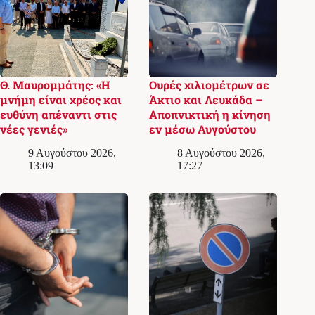
Θ. Μαυρομμάτης: «Η
Ουρές χιλιομέτρων σε
μνήμη είναι χρέος και
Άκτιο και Λευκάδα –
ευθύνη απέναντι στις
Αποπνικτική η κίνηση
νέες γενιές»
εν μέσω Αυγούστου
9 Αυγούστου 2026,
8 Αυγούστου 2026,
13:09
17:27