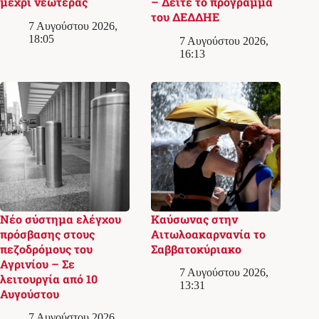
μέχρι νεωτέρας
– Δείτε το πρόγραμμα
του ΔΕΔΔΗΕ
7 Αυγούστου 2026,
18:05
7 Αυγούστου 2026,
16:13
Νέο σύστημα ελέγχου
Καύσωνας στην
πρόσβασης στους
Αιτωλοακαρνανία το
πεζοδρόμους του
Σαββατοκύριακο
Αγρινίου – Σε
7 Αυγούστου 2026,
λειτουργία από 10
13:31
Αυγούστου
7 Αυγούστου 2026,