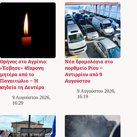
Θρήνος στο Αγρίνιο:
Νέα δρομολόγια στο
«Έσβησε» 45χρονη
πορθμείο Ρίου –
μητέρα από το
Αντιρρίου από 9
Παναιτώλιο – Η
Αυγούστου
κηδεία τη Δευτέρα
9 Αυγούστου 2026,
16:19
9 Αυγούστου 2026,
16:29