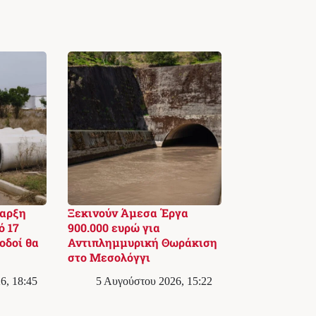
ναρξη
Ξεκινούν Άμεσα Έργα
ό 17
900.000 ευρώ για
οδοί θα
Αντιπλημμυρική Θωράκιση
στο Μεσολόγγι
6, 18:45
5 Αυγούστου 2026, 15:22