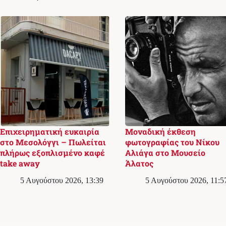
Επιχειρηματική ευκαιρία
Μοναδική έκθεση
στο Μεσολόγγι – Πωλείται
φωτογραφίας του Νίκου
πλήρως εξοπλισμένο καφέ
Αλιάγα στο Μουσείο
take away
Άλατος
5 Αυγούστου 2026, 13:39
5 Αυγούστου 2026, 11:5