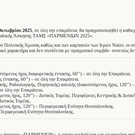
Οκτωβρίου 2025
, σε όλη την επικράτεια, θα πραγματοποιηθεί η καθ
ιακλαδικής Άσκησης ΤΑΜΣ «ΠΑΡΜΕΝΙΩΝ 2025».
ού Πολιτικής Άμυνας καθώς και των καμπανών των Ιερών Ναών, οι ο
ικό χαρακτήρα και δεν συνδέεται με πραγματικό συμβάν· συνεπώς δεν 
όμενος ήχος διαφορετικής έντασης, 60’’) – σε όλη την Επικράτεια.
έντασης, 60’’) – σε όλη την Επικράτεια.
ς, Ραδιολογικής, Πυρηνικής) απειλής (διακοπτόμενος ήχος, 120’’) – 
σε όλη την Επικράτεια.
ος ήχος, 120’’) – Δυτικός Τομέας: Περιφέρειες Κεντρικής & Δυτικ
Δυτικός Τομέας.
νος ήχος, 120’’) – Περιφερειακή Ενότητα Θεσσαλονίκης.
– Περιφερειακή Ενότητα Θεσσαλονίκης.
ικής άσκησης «ΠΑΡΜΕΝΙΩΝ», η οποία σχεδιάζεται και υλοποιείται απ