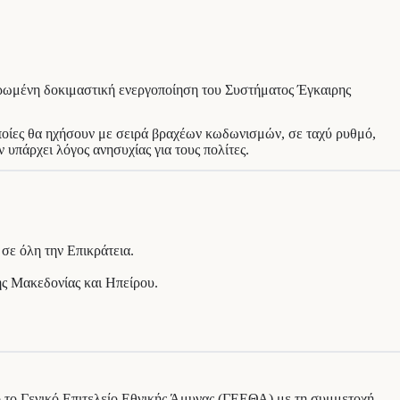
ιερωμένη δοκιμαστική ενεργοποίηση του Συστήματος Έγκαιρης
ποίες θα ηχήσουν με σειρά βραχέων κωδωνισμών, σε ταχύ ρυθμό,
υπάρχει λόγος ανησυχίας για τους πολίτες.
σε όλη την Επικράτεια.
ής Μακεδονίας και Ηπείρου.
ό το Γενικό Επιτελείο Εθνικής Άμυνας (ΓΕΕΘΑ) με τη συμμετοχή