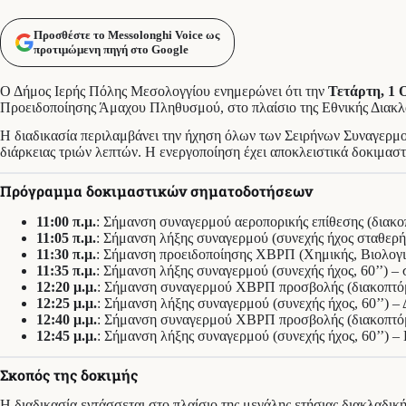
Προσθέστε το Messolonghi Voice ως
προτιμώμενη πηγή στο Google
Ο Δήμος Ιερής Πόλης Μεσολογγίου ενημερώνει ότι την
Τετάρτη, 1 
Προειδοποίησης Άμαχου Πληθυσμού, στο πλαίσιο της Εθνικής Δ
Η διαδικασία περιλαμβάνει την ήχηση όλων των Σειρήνων Συναγερμ
διάρκειας τριών λεπτών. Η ενεργοποίηση έχει αποκλειστικά δοκιμαστ
Πρόγραμμα δοκιμαστικών σηματοδοτήσεων
11:00 π.μ.
: Σήμανση συναγερμού αεροπορικής επίθεσης (διακοπτ
11:05 π.μ.
: Σήμανση λήξης συναγερμού (συνεχής ήχος σταθερής 
11:30 π.μ.
: Σήμανση προειδοποίησης ΧΒΡΠ (Χημικής, Βιολογική
11:35 π.μ.
: Σήμανση λήξης συναγερμού (συνεχής ήχος, 60’’) – 
12:20 μ.μ.
: Σήμανση συναγερμού ΧΒΡΠ προσβολής (διακοπτόμεν
12:25 μ.μ.
: Σήμανση λήξης συναγερμού (συνεχής ήχος, 60’’) – 
12:40 μ.μ.
: Σήμανση συναγερμού ΧΒΡΠ προσβολής (διακοπτόμε
12:45 μ.μ.
: Σήμανση λήξης συναγερμού (συνεχής ήχος, 60’’) 
Σκοπός της δοκιμής
Η διαδικασία εντάσσεται στο πλαίσιο της μεγάλης ετήσιας διακλαδ