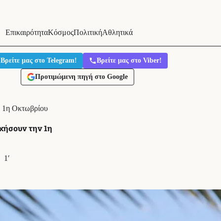
Επικαιρότητα
Κόσμος
Πολιτική
Αθλητικά
Βρείτε μας στο Telegram!
Βρείτε μας στο Viber!
Προτιμώμενη πηγή στο Google
ν 1η Οκτωβρίου
χήσουν την 1η
1′