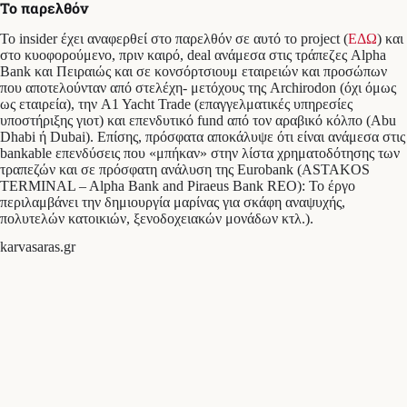
Το παρελθόν
Το insider έχει αναφερθεί στο παρελθόν σε αυτό το project (
ΕΔΩ
) και
στο κυοφορούμενο, πριν καιρό, deal ανάμεσα στις τράπεζες Alpha
Bank και Πειραιώς και σε κονσόρτσιουμ εταιρειών και προσώπων
που αποτελούνταν από στελέχη- μετόχους της Archirodon (όχι όμως
ως εταιρεία), την A1 Yacht Trade (επαγγελματικές υπηρεσίες
υποστήριξης γιοτ) και επενδυτικό fund από τον αραβικό κόλπο (Abu
Dhabi ή Dubai). Επίσης, πρόσφατα αποκάλυψε ότι είναι ανάμεσα στις
bankable επενδύσεις που «μπήκαν» στην λίστα χρηματοδότησης των
τραπεζών και σε πρόσφατη ανάλυση της Eurobank (ASTAKOS
TERMINAL – Alpha Bank and Piraeus Bank REO): Το έργο
περιλαμβάνει την δημιουργία μαρίνας για σκάφη αναψυχής,
πολυτελών κατοικιών, ξενοδοχειακών μονάδων κτλ.).
karvasaras.gr