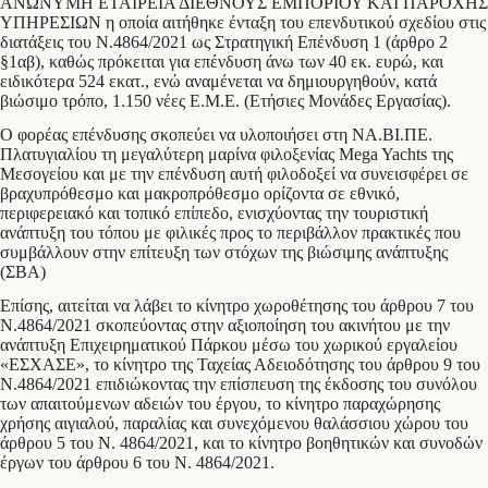
ΑΝΩΝΥΜΗ ΕΤΑΙΡΕΙΑ ΔΙΕΘΝΟΥΣ ΕΜΠΟΡΙΟΥ ΚΑΙ ΠΑΡΟΧΗΣ
ΥΠΗΡΕΣΙΩΝ η οποία αιτήθηκε ένταξη του επενδυτικού σχεδίου στις
διατάξεις του Ν.4864/2021 ως Στρατηγική Επένδυση 1 (άρθρο 2
§1αβ), καθώς πρόκειται για επένδυση άνω των 40 εκ. ευρώ, και
ειδικότερα 524 εκατ., ενώ αναμένεται να δημιουργηθούν, κατά
βιώσιμο τρόπο, 1.150 νέες Ε.Μ.Ε. (Ετήσιες Μονάδες Εργασίας).
Ο φορέας επένδυσης σκοπεύει να υλοποιήσει στη ΝΑ.ΒΙ.ΠΕ.
Πλατυγιαλίου τη μεγαλύτερη μαρίνα φιλοξενίας Mega Yachts της
Μεσογείου και με την επένδυση αυτή φιλοδοξεί να συνεισφέρει σε
βραχυπρόθεσμο και μακροπρόθεσμο ορίζοντα σε εθνικό,
περιφερειακό και τοπικό επίπεδο, ενισχύοντας την τουριστική
ανάπτυξη του τόπου με φιλικές προς το περιβάλλον πρακτικές που
συμβάλλουν στην επίτευξη των στόχων της βιώσιμης ανάπτυξης
(ΣΒΑ)
Επίσης, αιτείται να λάβει το κίνητρο χωροθέτησης του άρθρου 7 του
Ν.4864/2021 σκοπεύοντας στην αξιοποίηση του ακινήτου με την
ανάπτυξη Επιχειρηματικού Πάρκου μέσω του χωρικού εργαλείου
«ΕΣΧΑΣΕ», το κίνητρο της Ταχείας Αδειοδότησης του άρθρου 9 του
Ν.4864/2021 επιδιώκοντας την επίσπευση της έκδοσης του συνόλου
των απαιτούμενων αδειών του έργου, το κίνητρο παραχώρησης
χρήσης αιγιαλού, παραλίας και συνεχόμενου θαλάσσιου χώρου του
άρθρου 5 του Ν. 4864/2021, και το κίνητρο βοηθητικών και συνοδών
έργων του άρθρου 6 του Ν. 4864/2021.