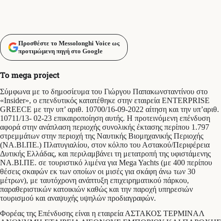
Προσθέστε το Messolonghi Voice ως
προτιμώμενη πηγή στο Google
Το mega project
Σύμφωνα με το δημοσίευμα του Γιώργου Παπακωνσταντίνου στο
«Insider», ο επενδυτικός κατατέθηκε στην εταιρεία ENTERPRISE
GREECE με την υπ’ αριθ. 10700/16-09-2022 αίτηση και την υπ’αριθ.
10711/13- 02-23 επικαιροποίηση αυτής. Η προτεινόμενη επένδυση
αφορά στην ανάπλαση περιοχής συνολικής έκτασης περίπου 1.797
στρεμμάτων στην περιοχή της Ναυτικής Βιομηχανικής Περιοχής
(ΝΑ.ΒΙ.ΠΕ.) Πλατυγιαλίου, στον κόλπο του Αστακού/Περιφέρεια
Δυτικής Ελλάδας, και περιλαμβάνει τη μετατροπή της υφιστάμενης
ΝΑ.ΒΙ.ΠΕ. σε τουριστικό λιμένα για Mega Yachts (με 400 περίπου
θέσεις σκαφών εκ των οποίων οι μισές για σκάφη άνω των 30
μέτρων), με ταυτόχρονη ανάπτυξη επιχειρηματικού πάρκου,
παραθεριστικών κατοικιών καθώς και την παροχή υπηρεσιών
τουρισμού και αναψυχής υψηλών προδιαγραφών.
Φορέας της Επένδυσης είναι η εταιρεία ΑΣΤΑΚΟΣ ΤΕΡΜΙΝΑΛ