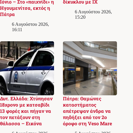
Ιόνιο – Στο «παιχνίδι» η
δίκυκλου με ΙΧ
Ηγουμενίτσα, εκτός η
6 Αυγούστου 2026,
Πάτρα
15:20
6 Αυγούστου 2026,
16:11
Δυτ. Ελλάδα: Χτύπησαν
Πάτρα: Θαμώνες
18χρονο με κατσαβίδι
καταστήματος
13 φορές και πήγαν να
απέτρεψαν άνδρα να
τον πετάξουν στη
πηδήξει από τον 2ο
θάλασσα – Εικόνα
όροφο στη Veso Mare