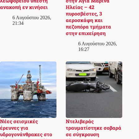
λεωφορείου υπέστη
στην Αγία Μαρίνα
ανακοπή εν κινήσει
Ηλείας – 42
πυροσβέστες, 3
6 Αυγούστου 2026,
αεροσκάφη και
21:34
πεζοπόρα τμήματα
στην επιχείρηση
6 Αυγούστου 2026,
16:27
Νέες σεισμικές
Ντελιβεράς
έρευνες για
τραυματίστηκε σοβαρά
υδρογονάνθρακες στο
σε σύγκρουση