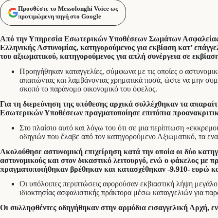
Προσθέστε το Messolonghi Voice ως
προτιμώμενη πηγή στο Google
Από την Υπηρεσία Εσωτερικών Υποθέσεων Σωμάτων Ασφαλείας συ
Ελληνικής Αστυνομίας, κατηγορούμενος για εκβίαση κατ’ επάγγ
του αξιωματικού, κατηγορούμενος για απλή συνέργεια σε εκβίαση
Προηγήθηκαν καταγγελίες, σύμφωνα με τις οποίες ο αστυνομικό
απαιτώντας και λαμβάνοντας χρηματικά ποσά, ώστε να μην συμμ
σκοπό το παράνομο οικονομικό του όφελος.
Για τη διερεύνηση της υπόθεσης αρχικά συλλέχθηκαν τα απαραίτ
Εσωτερικών Υποθέσεων πραγματοποίησε επιτόπια προανακριτική 
Στο πλαίσιο αυτό και λόγω του ότι σε μια περίπτωση «εκκρε
οδηγιών που έλαβε από τον κατηγορούμενο Αξιωματικό, τα ενα
Ακολούθησε αστυνομική επιχείρηση κατά την οποία οι δύο κατηγ
αστυνομικούς και στον δικαστικό λειτουργό, ενώ ο φάκελος με π
πραγματοποιήθηκαν βρέθηκαν και κατασχέθηκαν -9.910- ευρώ κα
Οι υπόλοιπες περιπτώσεις αφορούσαν εκβιαστική λήψη μεγάλο
ιδιοκτησίας ασφαλιστικής πράκτορα μέσω καταγγελιών για παράν
Οι συλληφθέντες οδηγήθηκαν στην αρμόδια εισαγγελική Αρχή, εν