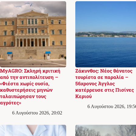
MyAGRO: Σκληρή κριτική
Ζάκυνθος: Νέος θάνατος
από την αντιπολίτευση –
τουρίστα σε παραλία –
«Φιέστα χωρίς ουσία,
56χρονος Άγγλος
καθυστερήσεις μηνών
κατέρρευσε στις Πισίνες
ταλαιπώρησαν τους
Κεριού
αγρότες»
6 Αυγούστου 2026, 19:5
6 Αυγούστου 2026, 20:02