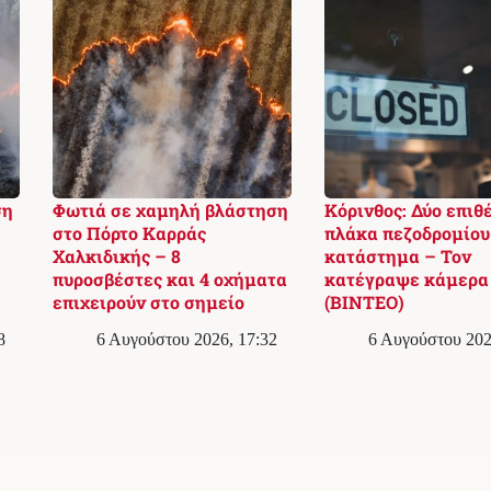
ση
Φωτιά σε χαμηλή βλάστηση
Κόρινθος: Δύο επιθ
στο Πόρτο Καρράς
πλάκα πεζοδρομίου
Χαλκιδικής – 8
κατάστημα – Τον
πυροσβέστες και 4 οχήματα
κατέγραψε κάμερα
επιχειρούν στο σημείο
(ΒΙΝΤΕΟ)
8
6 Αυγούστου 2026, 17:32
6 Αυγούστου 202