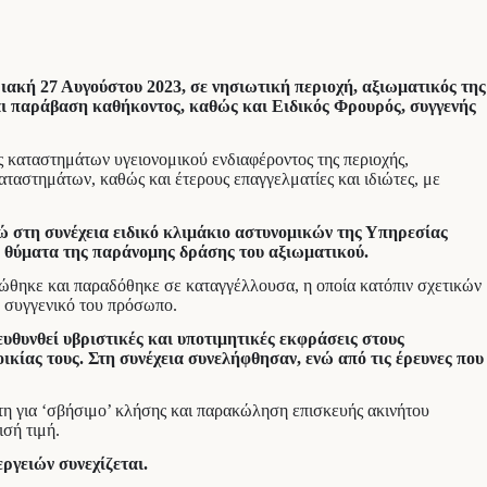
κή 27 Αυγούστου 2023, σε νησιωτική περιοχή, αξιωματικός της
αι παράβαση καθήκοντος, καθώς και Ειδικός Φρουρός, συγγενής
ς καταστημάτων υγειονομικού ενδιαφέροντος της περιοχής,
ταστημάτων, καθώς και έτερους επαγγελματίες και ιδιώτες, με
νώ στη συνέχεια ειδικό κλιμάκιο αστυνομικών της Υπηρεσίας
α θύματα της παράνομης δράσης του αξιωματικού.
ώθηκε και παραδόθηκε σε καταγγέλλουσα, η οποία κατόπιν σχετικών
ο συγγενικό του πρόσωπο.
υθυνθεί υβριστικές και υποτιμητικές εκφράσεις στους
ικίας τους. Στη συνέχεια συνελήφθησαν, ενώ από τις έρευνες που
η για ‘σβήσιμο’ κλήσης και παρακώληση επισκευής ακινήτου
ισή τιμή.
ργειών συνεχίζεται.