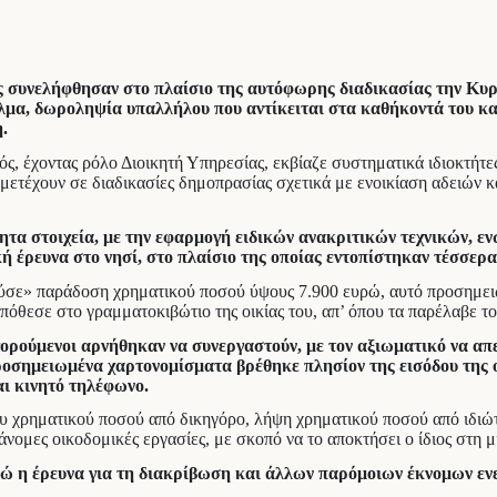
νελήφθησαν στο πλαίσιο της αυτόφωρης διαδικασίας την Κυρια
ελμα, δωροληψία υπαλλήλου που αντίκειται στα καθήκοντά του κ
.
ς, έχοντας ρόλο Διοικητή Υπηρεσίας, εκβίαζε συστηματικά ιδιοκτήτε
ετέχουν σε διαδικασίες δημοπρασίας σχετικά με ενοικίαση αδειών κα
ητα στοιχεία, με την εφαρμογή ειδικών ανακριτικών τεχνικών, ε
έρευνα στο νησί, στο πλαίσιο της οποίας εντοπίστηκαν τέσσερ
μούσε» παράδοση χρηματικού ποσού ύψους 7.900 ευρώ, αυτό προσημει
πόθεσε στο γραμματοκιβώτιο της οικίας του, απ’ όπου τα παρέλαβε τ
ορούμενοι αρνήθηκαν να συνεργαστούν, με τον αξιωματικό να απε
ροσημειωμένα χαρτονομίσματα βρέθηκε πλησίον της εισόδου της ο
ι κινητό τηλέφωνο.
υ χρηματικού ποσού από δικηγόρο, λήψη χρηματικού ποσού από ιδιώτ
ομες οικοδομικές εργασίες, με σκοπό να το αποκτήσει ο ίδιος στη μ
ώ η έρευνα για τη διακρίβωση και άλλων παρόμοιων έκνομων ενε