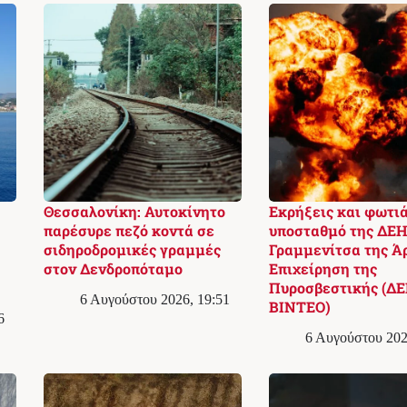
Θεσσαλονίκη: Αυτοκίνητο
Εκρήξεις και φωτιά
παρέσυρε πεζό κοντά σε
υποσταθμό της ΔΕΗ
σιδηροδρομικές γραμμές
Γραμμενίτσα της Ά
στον Δενδροπόταμο
Επιχείρηση της
Πυροσβεστικής (ΔΕ
6 Αυγούστου 2026, 19:51
ΒΙΝΤΕΟ)
6
6 Αυγούστου 202