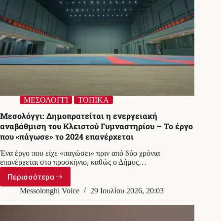
φωτογραφίας
ΜΕΣΟΛΟΓΓΙ
ΤΟΠΙΚΑ
Μεσολόγγι: Δημοπρατείται η ενεργειακή
αναβάθμιση του Κλειστού Γυμναστηρίου – Το έργο
που «πάγωσε» το 2024 επανέρχεται
Ένα έργο που είχε «παγώσει» πριν από δύο χρόνια
επανέρχεται στο προσκήνιο, καθώς ο Δήμος…
Περισσότερα
Μεσολόγγι:
Δημοπρατείται
Messolonghi Voice
29 Ιουλίου 2026, 20:03
η
ενεργειακή
αναβάθμιση