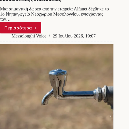
Μια σημαντική δωρεά από την εταιρεία Alfanet δέχθηκε το
1ο Νηπιαγωγείο Νεοχωρίου Μεσολογγίου, ενισχύοντας
τον…
Περισσότερα
Δωρεά
ηλεκτρονικών
Messolonghi Voice
29 Ιουλίου 2026, 19:07
υπολογιστών
στο
1ο
Νηπιαγωγείο
Νεοχωρίου
–
Ενίσχυση
της
εκπαιδευτικής
διαδικασίας