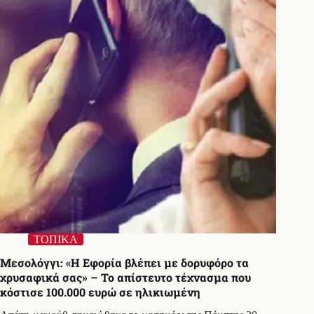
δραστηριότητες
για
μικρούς
και
μεγάλους
(3-
7/8)
ΤΟΠΙΚΑ
Μεσολόγγι: «Η Εφορία βλέπει με δορυφόρο τα
χρυσαφικά σας» – Το απίστευτο τέχνασμα που
κόστισε 100.000 ευρώ σε ηλικιωμένη