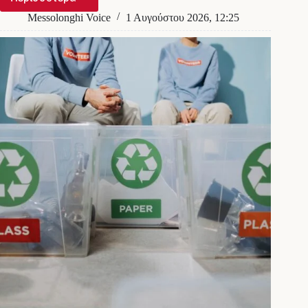
Σκηνές
«Φαρ
Messolonghi Voice
1 Αυγούστου 2026, 12:25
Ουέστ»
στο
Αιτωλικό:
Πυροβολισμοί
μεταξύ
Ρομά
–
Ανθρωποκυνηγητό
της
ΕΛ.ΑΣ