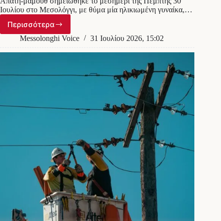
Απάτη-μαμούθ σημειώθηκε το μεσημέρι της Πέμπτης 30
Ιουλίου στο Μεσολόγγι, με θύμα μία ηλικιωμένη γυναίκα,…
Περισσότερα
Μεσολόγγι:
«Η
Messolonghi Voice
31 Ιουλίου 2026, 15:02
Εφορία
βλέπει
με
δορυφόρο
τα
χρυσαφικά
σας»
–
Το
απίστευτο
τέχνασμα
που
κόστισε
100.000
ευρώ
σε
ηλικιωμένη