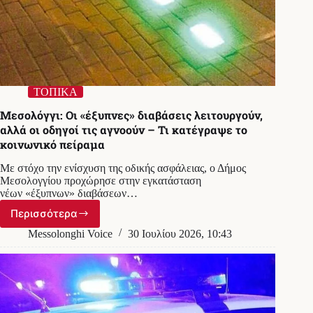
ΤΟΠΙΚΑ
Μεσολόγγι: Οι «έξυπνες» διαβάσεις λειτουργούν,
αλλά οι οδηγοί τις αγνοούν – Τι κατέγραψε το
κοινωνικό πείραμα
Με στόχο την ενίσχυση της οδικής ασφάλειας, ο Δήμος
Μεσολογγίου προχώρησε στην εγκατάσταση
νέων «έξυπνων» διαβάσεων…
Περισσότερα
Μεσολόγγι:
Οι
Messolonghi Voice
30 Ιουλίου 2026, 10:43
«έξυπνες»
διαβάσεις
λειτουργούν,
αλλά
οι
οδηγοί