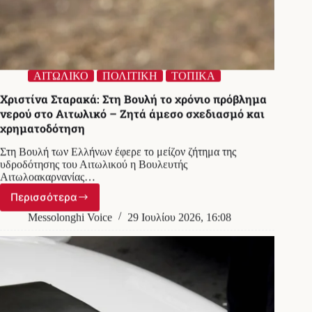
ΑΙΤΩΛΙΚΟ
ΠΟΛΙΤΙΚΗ
ΤΟΠΙΚΑ
Χριστίνα Σταρακά: Στη Βουλή το χρόνιο πρόβλημα
νερού στο Αιτωλικό – Ζητά άμεσο σχεδιασμό και
χρηματοδότηση
Στη Βουλή των Ελλήνων έφερε το μείζον ζήτημα της
υδροδότησης του Αιτωλικού η Βουλευτής
Αιτωλοακαρνανίας…
Περισσότερα
Χριστίνα
Σταρακά:
Messolonghi Voice
29 Ιουλίου 2026, 16:08
Στη
Βουλή
το
χρόνιο
πρόβλημα
νερού
στο