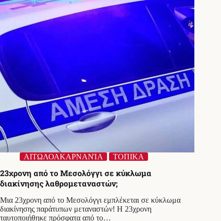
τις
αγνοούν
–
Τι
κατέγραψε
το
κοινωνικό
πείραμα
ΑΙΤΩΛΟΑΚΑΡΝΑΝΊΑ
ΤΟΠΙΚΑ
23χρονη από το Μεσολόγγι σε κύκλωμα
διακίνησης λαθρομεταναστών;
Μια 23χρονη από το Μεσολόγγι εμπλέκεται σε κύκλωμα
διακίνησης παράτυπων μεταναστών! Η 23χρονη
ταυτοποιήθηκε πρόσφατα από το…