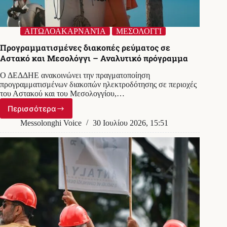
ΑΙΤΩΛΟΑΚΑΡΝΑΝΊΑ
ΜΕΣΟΛΟΓΓΙ
Προγραμματισμένες διακοπές ρεύματος σε
Αστακό και Μεσολόγγι – Αναλυτικό πρόγραμμα
Ο ΔΕΔΔΗΕ ανακοινώνει την πραγματοποίηση
προγραμματισμένων διακοπών ηλεκτροδότησης σε περιοχές
του Αστακού και του Μεσολογγίου,…
Περισσότερα
Προγραμματισμένες
διακοπές
Messolonghi Voice
30 Ιουλίου 2026, 15:51
ρεύματος
σε
Αστακό
και
Μεσολόγγι
–
Αναλυτικό
πρόγραμμα