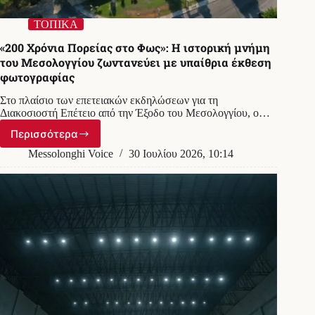
ΤΟΠΙΚΑ
«200 Χρόνια Πορείας στο Φως»: Η ιστορική μνήμη
του Μεσολογγίου ζωντανεύει με υπαίθρια έκθεση
φωτογραφίας
Στο πλαίσιο των επετειακών εκδηλώσεων για τη
Διακοσιοστή Επέτειο από την Έξοδο του Μεσολογγίου, ο…
Περισσότερα
«200
Χρόνια
Messolonghi Voice
30 Ιουλίου 2026, 10:14
Πορείας
στο
Φως»:
Η
ιστορική
μνήμη
του
Μεσολογγίου
ζωντανεύει
με
υπαίθρια
έκθεση