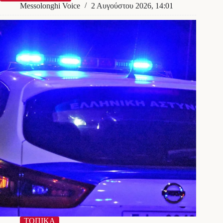
λιμάνι
Messolonghi Voice
2 Αυγούστου 2026, 14:01
Μεσολογγίου
σε
τροχιά
ανάπτυξης
–
Υδατοδρόμιο,
μαρίνα
και
ανάπλαση
στο
σχέδιο
της
Δημοτικής
Αρχής
ΤΟΠΙΚΑ