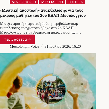
ΔΙΑΣΚΕΔΑΣΗ
ΜΕΣΟΛΟΓΓΙ
ΤΟΠΙΚΑ
«Μυστική αποστολή» ανακύκλωσης για τους
μικρούς μαθητές του 2ου ΚΔΑΠ Μεσολογγίου
Μια ξεχωριστή βιωματική δράση περιβαλλοντικής
εκπαίδευσης πραγματοποιήθηκε στο 2ο ΚΔΑΠ
Μεσολογγίου, με τη συμμετοχή μικρών μαθητών…
Περισσότερα
«Μυστική
αποστολή»
Messolonghi Voice
31 Ιουλίου 2026, 16:20
ανακύκλωσης
για
τους
μικρούς
μαθητές
του
2ου
ΚΔΑΠ
Μεσολογγίου