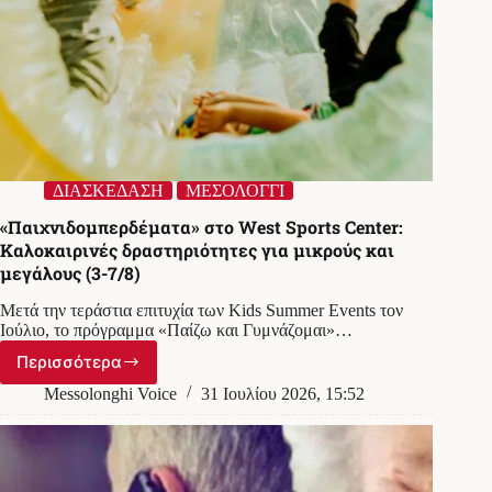
ΔΙΑΣΚΕΔΑΣΗ
ΜΕΣΟΛΟΓΓΙ
«Παιχνιδομπερδέματα» στο West Sports Center:
Καλοκαιρινές δραστηριότητες για μικρούς και
μεγάλους (3-7/8)
Μετά την τεράστια επιτυχία των Kids Summer Events τον
Ιούλιο, το πρόγραμμα «Παίζω και Γυμνάζομαι»…
Περισσότερα
«Παιχνιδομπερδέματα»
στο
Messolonghi Voice
31 Ιουλίου 2026, 15:52
West
Sports
Center:
Καλοκαιρινές