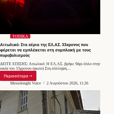
ΤΟΠΙΚΑ
Αιτωλικό: Στα χέρια της ΕΛ.ΑΣ. 33χρονος που
φέρεται να εμπλέκεται στη συμπλοκή με τους
πυροβολισμούς
ΔΕΙΤΕ ΕΠΙΣΗΣ: Αιτωλικό: Η ΕΛ.ΑΣ. βρήκε 9άρι όπλο στην
οικία του 33χρονου (φωτο) Στη σύλληψη…
Περισσότερα
Αιτωλικό:
Στα
Messolonghi Voice
2 Αυγούστου 2026, 11:26
χέρια
της
ΕΛ.ΑΣ.
33χρονος
που
φέρεται