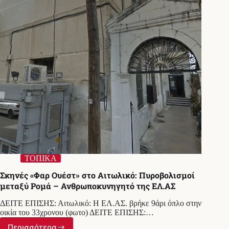
να
εμπλέκεται
στη
συμπλοκή
με
τους
πυροβολισμούς
ΤΟΠΙΚΑ
Σκηνές «Φαρ Ουέστ» στο Αιτωλικό: Πυροβολισμοί
μεταξύ Ρομά – Ανθρωποκυνηγητό της ΕΛ.ΑΣ
ΔΕΙΤΕ ΕΠΙΣΗΣ: Αιτωλικό: Η ΕΛ.ΑΣ. βρήκε 9άρι όπλο στην
οικία του 33χρονου (φωτο) ΔΕΙΤΕ ΕΠΙΣΗΣ:…
Περισσότερα