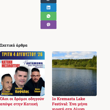
Σχετικά άρθρα
Όλοι οι δρόμοι οδηγούν
1ο Kremasta Lake
απόψε στην Κατοχή
Festival: Ένα μήνα
γιορτή στη Λίμνη