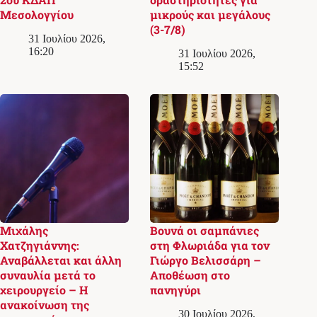
Μεσολογγίου
μικρούς και μεγάλους
(3-7/8)
31 Ιουλίου 2026,
16:20
31 Ιουλίου 2026,
15:52
Μιχάλης
Βουνά οι σαμπάνιες
Χατζηγιάννης:
στη Φλωριάδα για τον
Αναβάλλεται και άλλη
Γιώργο Βελισσάρη –
συναυλία μετά το
Αποθέωση στο
χειρουργείο – Η
πανηγύρι
ανακοίνωση της
30 Ιουλίου 2026,