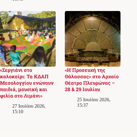
«Σεργιάνι στο
«Η Προσευχή της
καλοκαίρι: Τα ΚΔΑΠ
Θάλασσας» στο Αρχαίο
Μεσολογγίου ενώνουν
Θέατρο Πλευρώνας –
παιδιά, μουσική και
28 & 29 Ιουλίου
φιλία στο Λιμάνι»
25 Ιουλίου 2026,
15:37
27 Ιουλίου 2026,
15:10