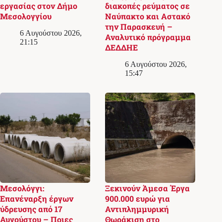
εργασίας στον Δήμο
διακοπές ρεύματος σε
Μεσολογγίου
Ναύπακτο και Αστακό
την Παρασκευή –
6 Αυγούστου 2026,
Αναλυτικό πρόγραμμα
21:15
ΔΕΔΔΗΕ
6 Αυγούστου 2026,
15:47
Μεσολόγγι:
Ξεκινούν Άμεσα Έργα
Επανέναρξη έργων
900.000 ευρώ για
ύδρευσης από 17
Αντιπλημμυρική
Αυγούστου – Ποιες
Θωράκιση στο