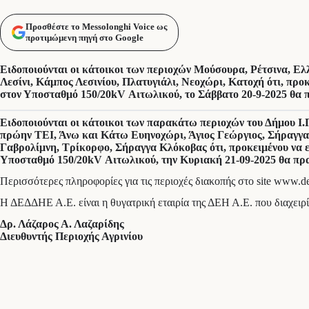
Προσθέστε το Messolonghi Voice ως
προτιμώμενη πηγή στο Google
Ειδοποιούνται οι κάτοικοι των περιοχών Μούσουρα, Ρέτσινα, Ελ
Λεσίνι, Κάμπος Λεσινίου, Πλατυγιάλι, Νεοχώρι, Κατοχή ότι, προ
στον Υποσταθμό 150/20kV Αιτωλικού, το Σάββατο 20-9-2025 θα π
Ειδοποιούνται οι κάτοικοι των παρακάτω περιοχών του Δήμου Ι
πρώην ΤΕΙ, Άνω και Κάτω Ευηνοχώρι, Άγιος Γεώργιος, Σήραγγα 
Γαβρολίμνη, Τρίκορφο, Σήραγγα Κλόκοβας ότι, προκειμένου να ε
Υποσταθμό 150/20kV Αιτωλικού, την Κυριακή 21-09-2025 θα πραγ
Περισσότερες πληροφορίες για τις περιοχές διακοπής στο site www.de
Η ΔΕΔΔΗΕ Α.Ε. είναι η θυγατρική εταιρία της ΔΕΗ Α.Ε. που διαχειρί
Δρ. Λάζαρος Α. Λαζαρίδης
Διευθυντής Περιοχής Αγρινίου