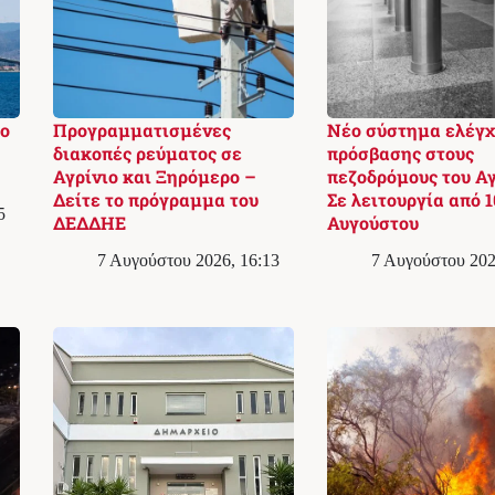
το
Προγραμματισμένες
Νέο σύστημα ελέγχ
διακοπές ρεύματος σε
πρόσβασης στους
Αγρίνιο και Ξηρόμερο –
πεζοδρόμους του Αγ
Δείτε το πρόγραμμα του
Σε λειτουργία από 1
5
ΔΕΔΔΗΕ
Αυγούστου
7 Αυγούστου 2026, 16:13
7 Αυγούστου 202