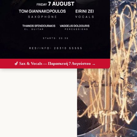
🎷 Sax & Vocals — Παρασκευή 7 Αυγούστου →