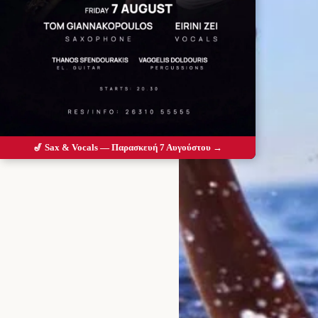
🎷 Sax & Vocals — Παρασκευή 7 Αυγούστου →