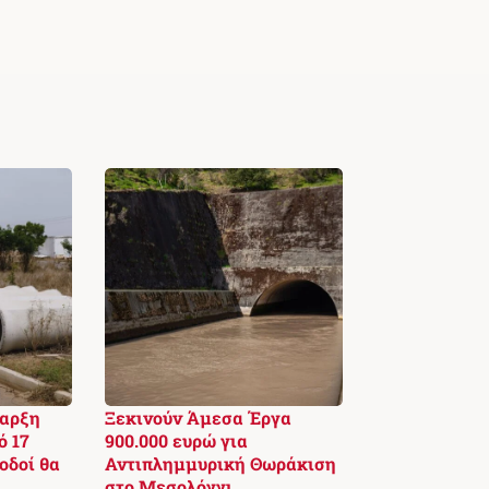
ναρξη
Ξεκινούν Άμεσα Έργα
ό 17
900.000 ευρώ για
οδοί θα
Αντιπλημμυρική Θωράκιση
στο Μεσολόγγι