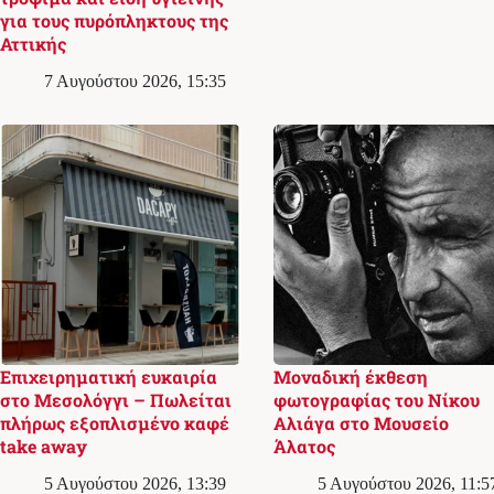
για τους πυρόπληκτους της
Αττικής
7 Αυγούστου 2026, 15:35
Επιχειρηματική ευκαιρία
Μοναδική έκθεση
στο Μεσολόγγι – Πωλείται
φωτογραφίας του Νίκου
πλήρως εξοπλισμένο καφέ
Αλιάγα στο Μουσείο
take away
Άλατος
5 Αυγούστου 2026, 13:39
5 Αυγούστου 2026, 11:5