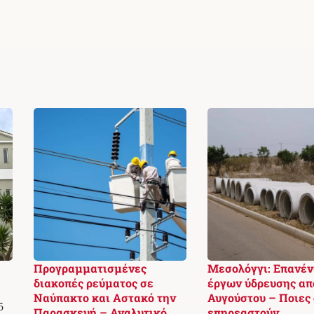
Προγραμματισμένες
Μεσολόγγι: Επανέ
διακοπές ρεύματος σε
έργων ύδρευσης απ
Ναύπακτο και Αστακό την
Αυγούστου – Ποιες 
5
Παρασκευή – Αναλυτικό
επηρεαστούν