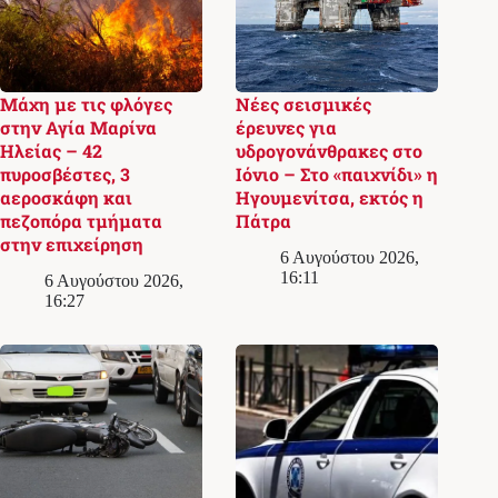
Μάχη με τις φλόγες
Νέες σεισμικές
στην Αγία Μαρίνα
έρευνες για
Ηλείας – 42
υδρογονάνθρακες στο
πυροσβέστες, 3
Ιόνιο – Στο «παιχνίδι» η
αεροσκάφη και
Ηγουμενίτσα, εκτός η
πεζοπόρα τμήματα
Πάτρα
στην επιχείρηση
6 Αυγούστου 2026,
16:11
6 Αυγούστου 2026,
16:27