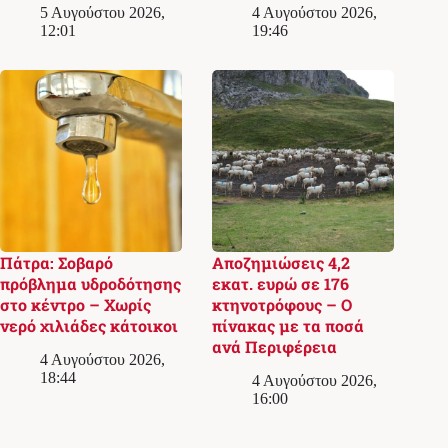
5 Αυγούστου 2026,
4 Αυγούστου 2026,
12:01
19:46
Πάτρα: Σοβαρό
Αποζημιώσεις 4,2
πρόβλημα υδροδότησης
εκατ. ευρώ σε 176
στο κέντρο – Χωρίς
κτηνοτρόφους – Ο
νερό χιλιάδες κάτοικοι
πίνακας με τα ποσά
ανά Περιφέρεια
4 Αυγούστου 2026,
18:44
4 Αυγούστου 2026,
16:00