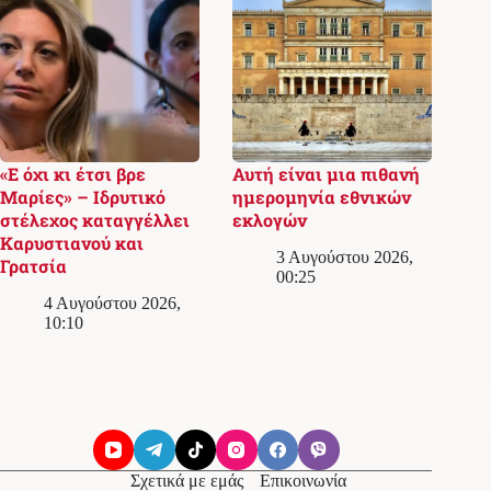
«Ε όχι κι έτσι βρε
Αυτή είναι μια πιθανή
Μαρίες» – Ιδρυτικό
ημερομηνία εθνικών
στέλεχος καταγγέλλει
εκλογών
Καρυστιανού και
3 Αυγούστου 2026,
Γρατσία
00:25
4 Αυγούστου 2026,
10:10
Σχετικά με εμάς
Επικοινωνία