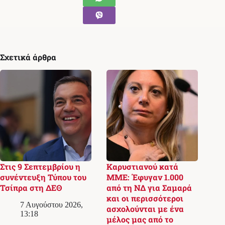
Σχετικά άρθρα
Στις 9 Σεπτεμβρίου η
Καρυστιανού κατά
συνέντευξη Τύπου του
ΜΜΕ: Έφυγαν 1.000
Τσίπρα στη ΔΕΘ
από τη ΝΔ για Σαμαρά
και οι περισσότεροι
7 Αυγούστου 2026,
ασχολούνται με ένα
13:18
μέλος μας από το