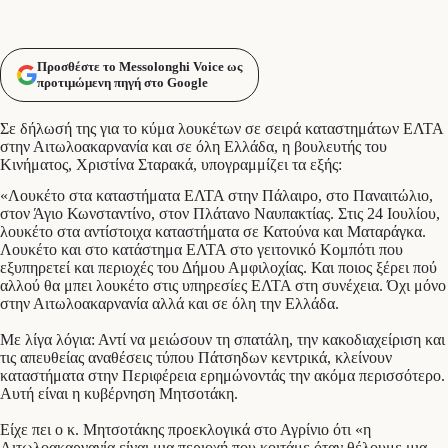
Προσθέστε το Messolonghi Voice ως
προτιμώμενη πηγή στο Google
Σε δήλωσή της για το κύμα λουκέτων σε σειρά καταστημάτων ΕΛΤΑ
στην Αιτωλοακαρνανία και σε όλη Ελλάδα, η βουλευτής του
Κινήματος, Χριστίνα Σταρακά, υπογραμμίζει τα εξής:
«Λουκέτο στα καταστήματα ΕΛΤΑ στην Πάλαιρο, στο Παναιτώλιο,
στον Άγιο Κωνσταντίνο, στον Πλάτανο Ναυπακτίας. Στις 24 Ιουλίου,
λουκέτο στα αντίστοιχα καταστήματα σε Κατούνα και Ματαράγκα.
Λουκέτο και στο κατάστημα ΕΛΤΑ στο γειτονικό Κομπότι που
εξυπηρετεί και περιοχές του Δήμου Αμφιλοχίας. Και ποιος ξέρει πού
αλλού θα μπει λουκέτο στις υπηρεσίες ΕΛΤΑ στη συνέχεια. Όχι μόνο
στην Αιτωλοακαρνανία αλλά και σε όλη την Ελλάδα.
Με λίγα λόγια: Αντί να μειώσουν τη σπατάλη, την κακοδιαχείριση και
τις απευθείας αναθέσεις τύπου Πάτσηδων κεντρικά, κλείνουν
καταστήματα στην Περιφέρεια ερημώνοντάς την ακόμα περισσότερο.
Αυτή είναι η κυβέρνηση Μητσοτάκη.
Είχε πει ο κ. Μητσοτάκης προεκλογικά στο Αγρίνιο ότι «η
Αιτωλοακαρνανία είναι μια περιοχή που κοιτάμε όταν θέλουμε μια