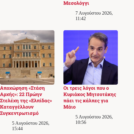
Μεσολόγγι
7 Αυγούστου 2026,
11:42
Αποχώρηση «Στάση
Οι τρεις λόγοι που ο
Αρχής»: 22 Πρώην
Κυριάκος Μητσοτάκης
Στελέχη της «Ελπίδας»
πάει τις κάλπες για
Καταγγέλλουν
Μάιο
Συγκεντρωτισμό
5 Αυγούστου 2026,
10:56
5 Αυγούστου 2026,
15:44