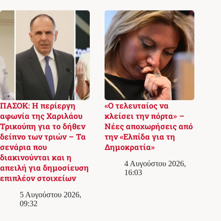
ΠΑΣΟΚ: Η περίεργη
«Ο τελευταίος να
αφωνία της Χαριλάου
κλείσει την πόρτα» –
Τρικούπη για το δήθεν
Νέες αποχωρήσεις από
δείπνο των τριών – Τα
την «Ελπίδα για τη
σενάρια που
Δημοκρατία»
διακινούνται και η
4 Αυγούστου 2026,
απειλή για δημοσίευση
16:03
επιπλέον στοιχείων
5 Αυγούστου 2026,
09:32