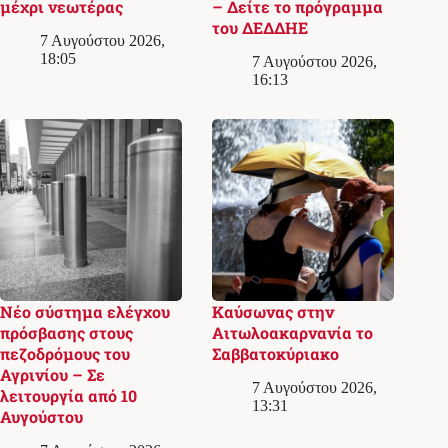
μέχρι νεωτέρας
– Δείτε το πρόγραμμα
του ΔΕΔΔΗΕ
7 Αυγούστου 2026,
18:05
7 Αυγούστου 2026,
16:13
Νέο σύστημα ελέγχου
Καύσωνας στην
πρόσβασης στους
Αιτωλοακαρνανία το
πεζοδρόμους του
Σαββατοκύριακο
Αγρινίου – Σε
7 Αυγούστου 2026,
λειτουργία από 10
13:31
Αυγούστου