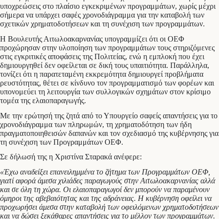
υποχρεώσεις στο πλαίσιο εγκεκριμένων προγραμμάτων, χωρίς μέχρι
σήμερα να υπάρχει σαφές χρονοδιάγραμμα για την καταβολή των
σχετικών χρηματοδοτήσεων και τη συνέχιση των προγραμμάτων.
Η Βουλευτής Αιτωλοακαρνανίας υπογραμμίζει ότι οι ΟΕΦ
προχώρησαν στην υλοποίηση των προγραμμάτων τους στηριζόμενες
στις εγκριτικές αποφάσεις της Πολιτείας, ενώ η εμπλοκή που έχει
δημιουργηθεί δεν οφείλεται σε δική τους υπαιτιότητα. Παράλληλα,
τονίζει ότι η παρατεταμένη εκκρεμότητα δημιουργεί προβλήματα
ρευστότητας, θέτει σε κίνδυνο τον προγραμματισμό των φορέων και
υπονομεύει τη λειτουργία των συλλογικών σχημάτων στον κρίσιμο
τομέα της ελαιοπαραγωγής.
Με την ερώτησή της ζητά από το Υπουργείο σαφείς απαντήσεις για το
χρονοδιάγραμμα των πληρωμών, τη χρηματοδότηση των ήδη
πραγματοποιηθεισών δαπανών και τον σχεδιασμό της κυβέρνησης για
τη συνέχιση των Προγραμμάτων ΟΕΦ.
Σε δήλωσή της η Χριστίνα Σταρακά ανέφερε:
«Έχω αναδείξει επανειλημμένα το ζήτημα των Προγραμμάτων ΟΕΦ,
γιατί αφορά άμεσα χιλιάδες παραγωγούς στην Αιτωλοακαρνανίας αλλά
και σε όλη τη χώρα. Οι ελαιοπαραγωγοί δεν μπορούν να παραμένουν
όμηροι της αβεβαιότητας και της αδράνειας. Η κυβέρνηση οφείλει να
προχωρήσει άμεσα στην καταβολή των οφειλόμενων χρηματοδοτήσεων
και να δώσει ξεκάθαρες απαντήσεις για το μέλλον των προγραμμάτων.