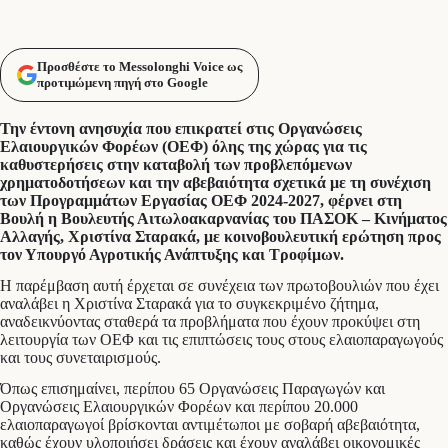
Προσθέστε το Messolonghi Voice ως
προτιμώμενη πηγή στο Google
Την έντονη ανησυχία που επικρατεί στις Οργανώσεις
Ελαιουργικών Φορέων (ΟΕΦ) όλης της χώρας για τις
καθυστερήσεις στην καταβολή των προβλεπόμενων
χρηματοδοτήσεων και την αβεβαιότητα σχετικά με τη συνέχιση
των Προγραμμάτων Εργασίας ΟΕΦ 2024-2027, φέρνει στη
Βουλή η Βουλευτής Αιτωλοακαρνανίας του ΠΑΣΟΚ – Κινήματος
Αλλαγής, Χριστίνα Σταρακά, με κοινοβουλευτική ερώτηση προς
τον Υπουργό Αγροτικής Ανάπτυξης και Τροφίμων.
Η παρέμβαση αυτή έρχεται σε συνέχεια των πρωτοβουλιών που έχει
αναλάβει η Χριστίνα Σταρακά για το συγκεκριμένο ζήτημα,
αναδεικνύοντας σταθερά τα προβλήματα που έχουν προκύψει στη
λειτουργία των ΟΕΦ και τις επιπτώσεις τους στους ελαιοπαραγωγούς
και τους συνεταιρισμούς.
Όπως επισημαίνει, περίπου 65 Οργανώσεις Παραγωγών και
Οργανώσεις Ελαιουργικών Φορέων και περίπου 20.000
ελαιοπαραγωγοί βρίσκονται αντιμέτωποι με σοβαρή αβεβαιότητα,
καθώς έχουν υλοποιήσει δράσεις και έχουν αναλάβει οικονομικές