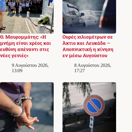
Θ. Μαυρομμάτης: «Η
Ουρές χιλιομέτρων σε
μνήμη είναι χρέος και
Άκτιο και Λευκάδα –
ευθύνη απέναντι στις
Αποπνικτική η κίνηση
νέες γενιές»
εν μέσω Αυγούστου
9 Αυγούστου 2026,
8 Αυγούστου 2026,
13:09
17:27