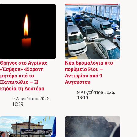
Θρήνος στο Αγρίνιο:
Νέα δρομολόγια στο
«Έσβησε» 45χρονη
πορθμείο Ρίου –
μητέρα από το
Αντιρρίου από 9
Παναιτώλιο – Η
Αυγούστου
κηδεία τη Δευτέρα
9 Αυγούστου 2026,
16:19
9 Αυγούστου 2026,
16:29