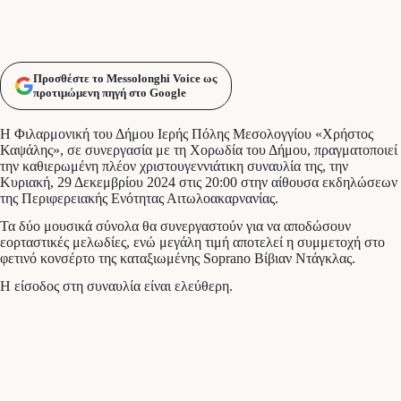
Προσθέστε το Messolonghi Voice ως
προτιμώμενη πηγή στο Google
Η Φιλαρμονική του Δήμου Ιερής Πόλης Μεσολογγίου «Χρήστος
Καψάλης», σε συνεργασία με τη Χορωδία του Δήμου, πραγματοποιεί
την καθιερωμένη πλέον χριστουγεννιάτικη συναυλία της, την
Κυριακή, 29 Δεκεμβρίου 2024 στις 20:00 στην αίθουσα εκδηλώσεων
της Περιφερειακής Ενότητας Αιτωλοακαρνανίας.
Τα δύο μουσικά σύνολα θα συνεργαστούν για να αποδώσουν
εορταστικές μελωδίες, ενώ μεγάλη τιμή αποτελεί η συμμετοχή στο
φετινό κονσέρτο της καταξιωμένης Soprano Βίβιαν Ντάγκλας.
Η είσοδος στη συναυλία είναι ελεύθερη.