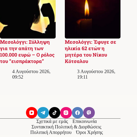
Μεσολόγγι: Σύλληψη
Μεσολόγγι: Έφυγε σε
για την απάτη των
ηλικία 62 ετών η
100.000 ευρώ – Ο ρόλος
μητέρα του Νίκου
του “εισπράκτορα”
Κότσαλου
4 Αυγούστου 2026,
3 Αυγούστου 2026,
09:52
19:11
Σχετικά με εμάς
Επικοινωνία
Συντακτική Πολιτική & Διορθώσεις
Πολιτική Απορρήτου
Όροι Χρήσης