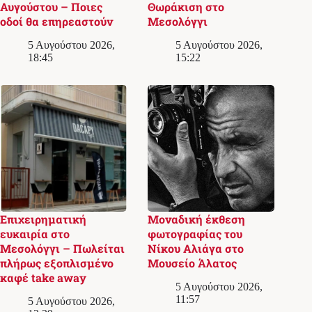
Αυγούστου – Ποιες
Θωράκιση στο
οδοί θα επηρεαστούν
Μεσολόγγι
5 Αυγούστου 2026,
5 Αυγούστου 2026,
18:45
15:22
Επιχειρηματική
Μοναδική έκθεση
ευκαιρία στο
φωτογραφίας του
Μεσολόγγι – Πωλείται
Νίκου Αλιάγα στο
πλήρως εξοπλισμένο
Μουσείο Άλατος
καφέ take away
5 Αυγούστου 2026,
11:57
5 Αυγούστου 2026,