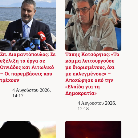
Σπ. Διαμαντόπουλος: Σε
Τάκης Κοτσόργιος: «Το
εξέλιξη τα έργα σε
κόμμα λειτουργούσε
Οινιάδες και Αιτωλικό
με διορισμένους, όχι
– Οι παρεμβάσεις που
με εκλεγμένους» –
τρέχουν
Αποχώρησε από την
«Ελπίδα για τη
4 Αυγούστου 2026,
Δημοκρατία»
14:17
4 Αυγούστου 2026,
12:18