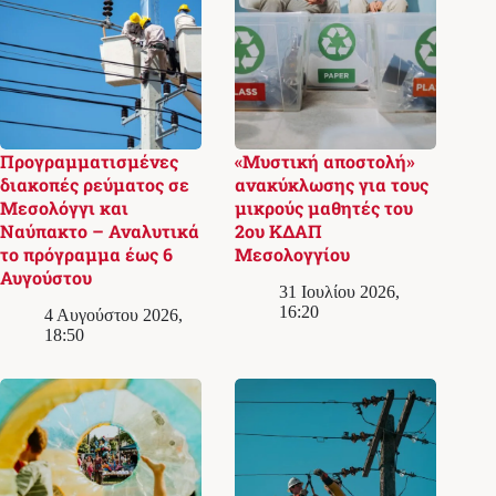
Προγραμματισμένες
«Μυστική αποστολή»
διακοπές ρεύματος σε
ανακύκλωσης για τους
Μεσολόγγι και
μικρούς μαθητές του
Ναύπακτο – Αναλυτικά
2ου ΚΔΑΠ
το πρόγραμμα έως 6
Μεσολογγίου
Αυγούστου
31 Ιουλίου 2026,
16:20
4 Αυγούστου 2026,
18:50