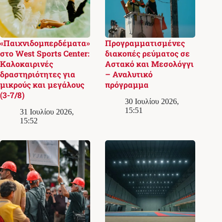
«Παιχνιδομπερδέματα»
Προγραμματισμένες
στο West Sports Center:
διακοπές ρεύματος σε
Καλοκαιρινές
Αστακό και Μεσολόγγι
δραστηριότητες για
– Αναλυτικό
μικρούς και μεγάλους
πρόγραμμα
(3-7/8)
30 Ιουλίου 2026,
15:51
31 Ιουλίου 2026,
15:52