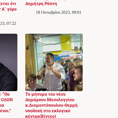
εται ότι
Δημήτρη Ράπτη
 Α΄ γύρο
18 Οκτωβρίου 2023, 09:01
23, 07:22
: “Θα
Το μήνυμα του νέου
η ΟΛΩΝ
Δημάρχου Μεσολογγίου
ρα
κ.Διαμαντόπουλου-Θερμή
νοι.”
υποδοχή στο εκλογικό
κέντρο(Βίντεο)