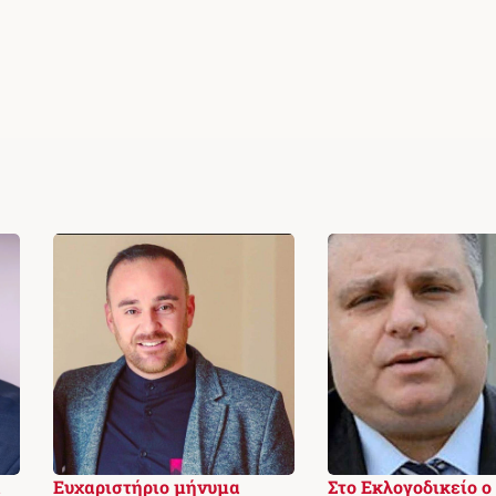
ά
Ευχαριστήριο μήνυμα
Στο Εκλογoδικείο ο