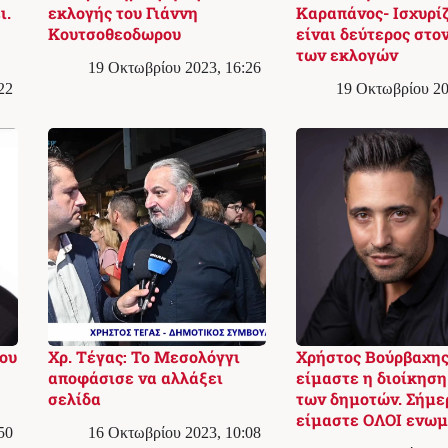
ι.
εκλογής του Γιάννη
Καραπάνος- Ισχυρίζ
Κουτσοθεοδωρου
είναι δεύτερος στον
των εκλογών
19 Οκτωβρίου 2023, 16:26
22
19 Οκτωβρίου 20
ου
Χρ. Τέγας: Το Μεσολόγγι
Χρήστος Βούρβαχης
αποφάσισε να αλλάξει
είμαστε η διοίκησ
σελίδα
των δημοτών. Σήμε
είμαστε ΟΛΟΙ ενωμέ
50
16 Οκτωβρίου 2023, 10:08