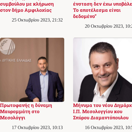
συμβούλου με κλήρωση
ένσταση δεν έχω υποβάλε
στον δήμο Αμφιλοχίας
Το αποτέλεσμα είναι
δεδομένο”
25 Οκτωβρίου 2023, 21:32
20 Οκτωβρίου 2023, 10:
Πρωτοφανής η δύναμη
Μήνυμα του νέου Δημάρχ
Μαυρομμάτη στο
Ι.Π. Μεσολογγίου κου
Μεσολόγγι
Σπύρου Διαμαντόπουλου
17 Οκτωβρίου 2023, 10:13
16 Οκτωβρίου 2023, 10: