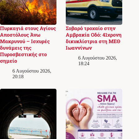
Πυρκαγιά στους Αγίους
Σοβαρό τροχαίο στην
Αποστόλους Άνω
Αμβρακία Οδό: 41χρονη
Μακρυνού – Ισχυρές
δικυκλίστρια στη ΜΕΘ
δυνάμεις της
Ιωαννίνων
Πυροσβεστικής στο
6 Αυγούστου 2026,
σημείο
18:24
6 Αυγούστου 2026,
20:18