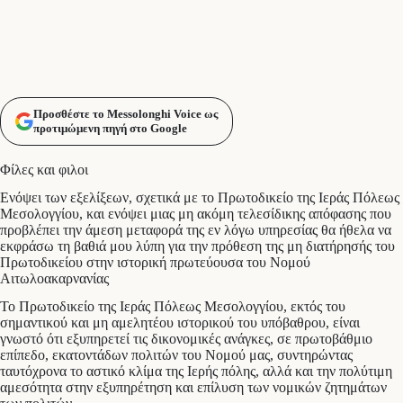
Προσθέστε το Messolonghi Voice ως
προτιμώμενη πηγή στο Google
Φίλες και φιλοι
Ενόψει των εξελίξεων, σχετικά με το Πρωτοδικείο της Ιεράς Πόλεως
Μεσολογγίου, και ενόψει μιας μη ακόμη τελεσίδικης απόφασης που
προβλέπει την άμεση μεταφορά της εν λόγω υπηρεσίας θα ήθελα να
εκφράσω τη βαθιά μου λύπη για την πρόθεση της μη διατήρησής του
Πρωτοδικείου στην ιστορική πρωτεύουσα του Νομού
Αιτωλοακαρνανίας
Το Πρωτοδικείο της Ιεράς Πόλεως Μεσολογγίου, εκτός του
σημαντικού και μη αμελητέου ιστορικού του υπόβαθρου, είναι
γνωστό ότι εξυπηρετεί τις δικονομικές ανάγκες, σε πρωτοβάθμιο
επίπεδο, εκατοντάδων πολιτών του Νομού μας, συντηρώντας
ταυτόχρονα το αστικό κλίμα της Ιερής πόλης, αλλά και την πολύτιμη
αμεσότητα στην εξυπηρέτηση και επίλυση των νομικών ζητημάτων