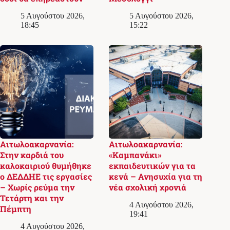
5 Αυγούστου 2026,
5 Αυγούστου 2026,
18:45
15:22
Αιτωλοακαρνανία:
Αιτωλοακαρνανία:
Στην καρδιά του
«Καμπανάκι»
καλοκαιριού θυμήθηκε
εκπαιδευτικών για τα
ο ΔΕΔΔΗΕ τις εργασίες
κενά – Ανησυχία για τη
– Χωρίς ρεύμα την
νέα σχολική χρονιά
Τετάρτη και την
4 Αυγούστου 2026,
Πέμπτη
19:41
4 Αυγούστου 2026,