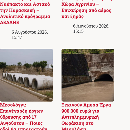
Ναύπακτο και Αστακό
Χώρα Αγρινίου –
την Παρασκευή –
Επιχείρηση από αέρος
Αναλυτικό πρόγραμμα
και ξηράς
ΔΕΔΔΗΕ
6 Αυγούστου 2026,
15:15
6 Αυγούστου 2026,
15:47
Μεσολόγγι:
Ξεκινούν Άμεσα Έργα
Επανέναρξη έργων
900.000 ευρώ για
ύδρευσης από 17
Αντιπλημμυρική
Αυγούστου – Ποιες
Θωράκιση στο
οδοί θα επηρεαστούν
Μεσολόγγι