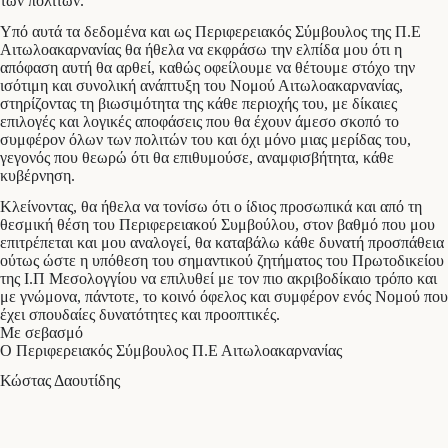
των πολιτών.
Υπό αυτά τα δεδομένα και ως Περιφερειακός Σύμβουλος της Π.Ε
Αιτωλοακαρνανίας θα ήθελα να εκφράσω την ελπίδα μου ότι η
απόφαση αυτή θα αρθεί, καθώς οφείλουμε να θέτουμε στόχο την
ισότιμη και συνολική ανάπτυξη του Νομού Αιτωλοακαρνανίας,
στηρίζοντας τη βιωσιμότητα της κάθε περιοχής του, με δίκαιες
επιλογές και λογικές αποφάσεις που θα έχουν άμεσο σκοπό το
συμφέρον όλων των πολιτών του και όχι μόνο μιας μερίδας του,
γεγονός που θεωρώ ότι θα επιθυμούσε, αναμφισβήτητα, κάθε
κυβέρνηση.
Κλείνοντας, θα ήθελα να τονίσω ότι ο ίδιος προσωπικά και από τη
θεσμική θέση του Περιφερειακού Συμβούλου, στον βαθμό που μου
επιτρέπεται και μου αναλογεί, θα καταβάλω κάθε δυνατή προσπάθεια
ούτως ώστε η υπόθεση του σημαντικού ζητήματος του Πρωτοδικείου
της Ι.Π Μεσολογγίου να επιλυθεί με τον πιο ακριβοδίκαιο τρόπο και
με γνώμονα, πάντοτε, το κοινό όφελος και συμφέρον ενός Νομού που
έχει σπουδαίες δυνατότητες και προοπτικές.
Με σεβασμό
Ο Περιφερειακός Σύμβουλος Π.Ε Αιτωλοακαρνανίας
Κώστας Δαουτίδης