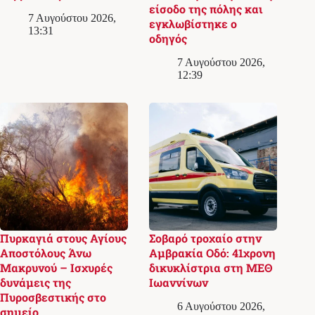
είσοδο της πόλης και
7 Αυγούστου 2026,
εγκλωβίστηκε ο
13:31
οδηγός
7 Αυγούστου 2026,
12:39
Πυρκαγιά στους Αγίους
Σοβαρό τροχαίο στην
Αποστόλους Άνω
Αμβρακία Οδό: 41χρονη
Μακρυνού – Ισχυρές
δικυκλίστρια στη ΜΕΘ
δυνάμεις της
Ιωαννίνων
Πυροσβεστικής στο
6 Αυγούστου 2026,
σημείο