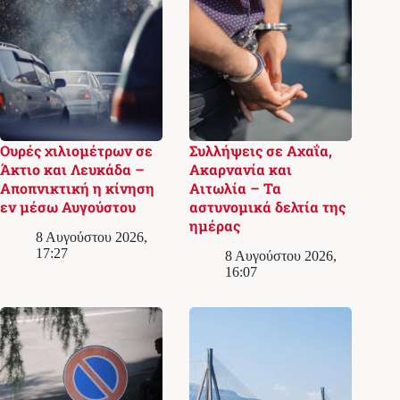
Ουρές χιλιομέτρων σε
Συλλήψεις σε Αχαΐα,
Άκτιο και Λευκάδα –
Ακαρνανία και
Αποπνικτική η κίνηση
Αιτωλία – Τα
εν μέσω Αυγούστου
αστυνομικά δελτία της
ημέρας
8 Αυγούστου 2026,
17:27
8 Αυγούστου 2026,
16:07