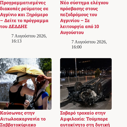
Προγραμματισμένες
Νέο σύστημα ελέγχου
διακοπές ρεύματος σε
πρόσβασης στους
Αγρίνιο και Ξηρόμερο
πεζοδρόμους του
– Δείτε το πρόγραμμα
Αγρινίου – Σε
του ΔΕΔΔΗΕ
λειτουργία από 10
Αυγούστου
7 Αυγούστου 2026,
16:13
7 Αυγούστου 2026,
16:00
Καύσωνας στην
Σοβαρό τροχαίο στην
Αιτωλοακαρνανία το
Αμφιλοχία: Τούμπαρε
Σαββατοκύριακο
αυτοκίνητο στη δυτική