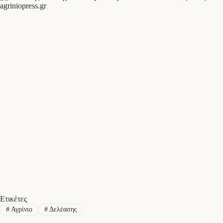
agriniopress.gr
Ετικέτες
#
Αγρίνιο
#
Δελέασης