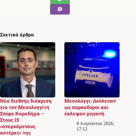
Σχετικά άρθρα
Νέα διεθνής διάκριση
Μεσολόγγι: Δούλευαν
για τον Μεσολογγίτη
ως παρκαδόροι και
Σπύρο Καραδήμα –
έκλεψαν μηχανή
Στους 15
8 Αυγούστου 2026,
«ανερχόμενους
17:12
αστέρες» της