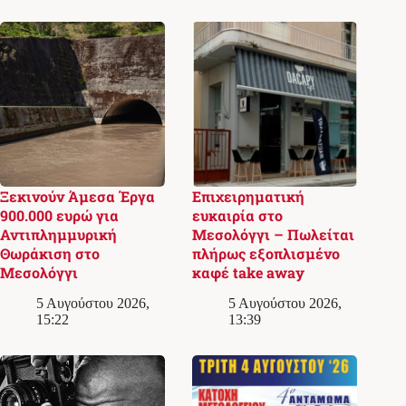
Ξεκινούν Άμεσα Έργα
Επιχειρηματική
900.000 ευρώ για
ευκαιρία στο
Αντιπλημμυρική
Μεσολόγγι – Πωλείται
Θωράκιση στο
πλήρως εξοπλισμένο
Μεσολόγγι
καφέ take away
5 Αυγούστου 2026,
5 Αυγούστου 2026,
15:22
13:39