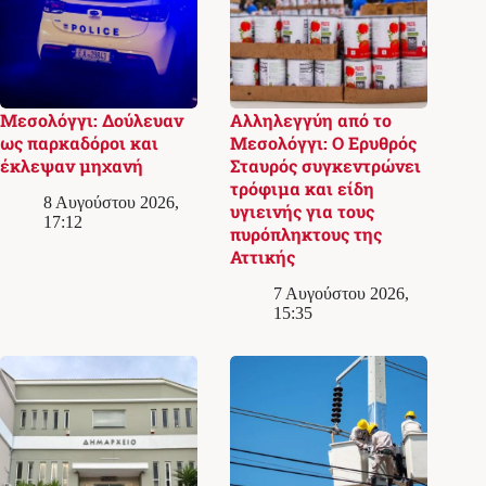
Μεσολόγγι: Δούλευαν
Αλληλεγγύη από το
ως παρκαδόροι και
Μεσολόγγι: Ο Ερυθρός
έκλεψαν μηχανή
Σταυρός συγκεντρώνει
τρόφιμα και είδη
8 Αυγούστου 2026,
υγιεινής για τους
17:12
πυρόπληκτους της
Αττικής
7 Αυγούστου 2026,
15:35