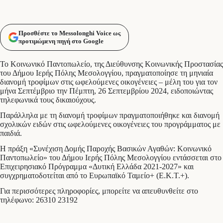
Προσθέστε το Messolonghi Voice ως
προτιμώμενη πηγή στο Google
Το Κοινωνικό Παντοπωλείο, της Διεύθυνσης Κοινωνικής Προστασίας
του Δήμου Ιερής Πόλης Μεσολογγίου, πραγματοποίησε τη μηνιαία
διανομή τροφίμων στις ωφελούμενες οικογένειες – μέλη του για τον
μήνα Σεπτέμβριο την Πέμπτη, 26 Σεπτεμβρίου 2024, ειδοποιώντας
τηλεφωνικά τους δικαιούχους.
Παράλληλα με τη διανομή τροφίμων πραγματοποιήθηκε και διανομή
σχολικών ειδών στις ωφελούμενες οικογένειες του προγράμματος με
παιδιά.
Η πράξη «Συνέχιση Δομής Παροχής Βασικών Αγαθών: Κοινωνικό
Παντοπωλείο» του Δήμου Ιερής Πόλης Μεσολογγίου εντάσσεται στο
Επιχειρησιακό Πρόγραμμα «Δυτική Ελλάδα 2021-2027» και
συγχρηματοδοτείται από το Ευρωπαϊκό Ταμείο+ (Ε.Κ.Τ.+).
Για περισσότερες πληροφορίες, μπορείτε να απευθυνθείτε στο
τηλέφωνο: 26310 23192