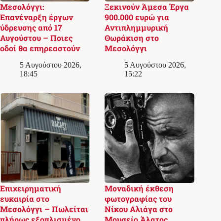
Μεσολόγγι:
Ξεκινούν Άμεσα Έργα
Επανέναρξη έργων
900.000 ευρώ για
ύδρευσης από 17
Αντιπλημμυρική
Αυγούστου – Ποιες
Θωράκιση στο
οδοί θα επηρεαστούν
Μεσολόγγι
5 Αυγούστου 2026,
5 Αυγούστου 2026,
18:45
15:22
Επιχειρηματική
Μοναδική έκθεση
ευκαιρία στο
φωτογραφίας του
Μεσολόγγι – Πωλείται
Νίκου Αλιάγα στο
πλήρως εξοπλισμένο
Μουσείο Άλατος