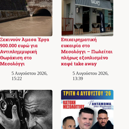
Ξεκινούν Άμεσα Έργα
Επιχειρηματική
900.000 ευρώ για
ευκαιρία στο
Αντιπλημμυρική
Μεσολόγγι – Πωλείται
Θωράκιση στο
πλήρως εξοπλισμένο
Μεσολόγγι
καφέ take away
5 Αυγούστου 2026,
5 Αυγούστου 2026,
15:22
13:39