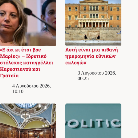
«Ε όχι κι έτσι βρε
Αυτή είναι μια πιθανή
Μαρίες» – Ιδρυτικό
ημερομηνία εθνικών
στέλεχος καταγγέλλει
εκλογών
Καρυστιανού και
3 Αυγούστου 2026,
Γρατσία
00:25
4 Αυγούστου 2026,
10:10