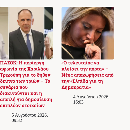
ΠΑΣΟΚ: Η περίεργη
«Ο τελευταίος να
αφωνία της Χαριλάου
κλείσει την πόρτα» –
Τρικούπη για το δήθεν
Νέες αποχωρήσεις από
δείπνο των τριών – Τα
την «Ελπίδα για τη
σενάρια που
Δημοκρατία»
διακινούνται και η
4 Αυγούστου 2026,
απειλή για δημοσίευση
16:03
επιπλέον στοιχείων
5 Αυγούστου 2026,
09:32