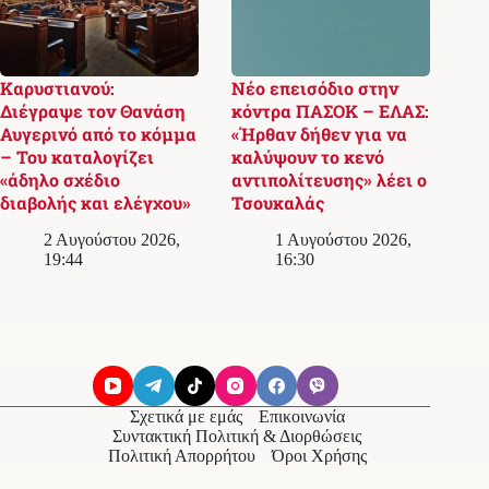
Καρυστιανού:
Νέο επεισόδιο στην
Διέγραψε τον Θανάση
κόντρα ΠΑΣΟΚ – ΕΛΑΣ:
Αυγερινό από το κόμμα
«Ήρθαν δήθεν για να
– Του καταλογίζει
καλύψουν το κενό
«άδηλο σχέδιο
αντιπολίτευσης» λέει ο
διαβολής και ελέγχου»
Τσουκαλάς
2 Αυγούστου 2026,
1 Αυγούστου 2026,
19:44
16:30
Σχετικά με εμάς
Επικοινωνία
Συντακτική Πολιτική & Διορθώσεις
Πολιτική Απορρήτου
Όροι Χρήσης
© 2026
Messolonghi Voice
. Με την επιφύλαξη παντός