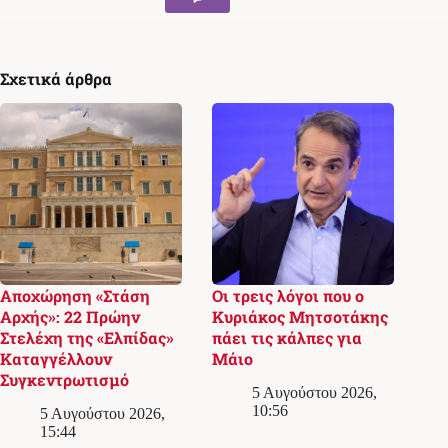
Σχετικά άρθρα
Αποχώρηση «Στάση
Οι τρεις λόγοι που ο
Αρχής»: 22 Πρώην
Κυριάκος Μητσοτάκης
Στελέχη της «Ελπίδας»
πάει τις κάλπες για
Καταγγέλλουν
Μάιο
Συγκεντρωτισμό
5 Αυγούστου 2026,
10:56
5 Αυγούστου 2026,
15:44