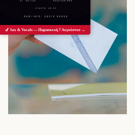
🎷 Sax & Vocals — Παρασκευή 7 Αυγούστου →