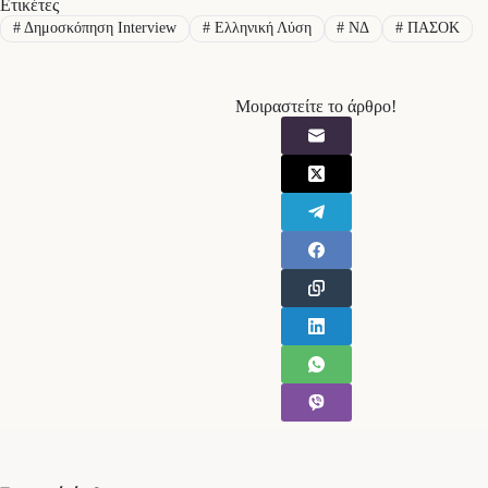
Ετικέτες
#
Δημοσκόπηση Interview
#
Ελληνική Λύση
#
ΝΔ
#
ΠΑΣΟΚ
Μοιραστείτε το άρθρο!