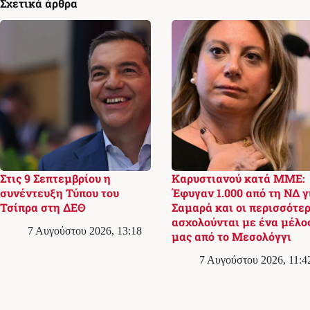
Σχετικά άρθρα
Στις 9 Σεπτεμβρίου η
Καρυστιανού κατά ΜΜΕ:
συνέντευξη Τύπου του
Έφυγαν 1.000 από τη ΝΔ γ
Τσίπρα στη ΔΕΘ
Σαμαρά και οι περισσότερ
ασχολούνται με ένα μέλο
7 Αυγούστου 2026, 13:18
μας από το Μεσολόγγι
7 Αυγούστου 2026, 11:4