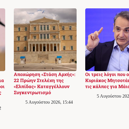
Αποχώρηση «Στάση Αρχής»:
Οι τρεις λόγοι που ο
ια
22 Πρώην Στελέχη της
Κυριάκος Μητσοτά
οι
«Ελπίδας» Καταγγέλλουν
τις κάλπες για Μάι
ς
Συγκεντρωτισμό
5 Αυγούστου 202
5 Αυγούστου 2026, 15:44
2