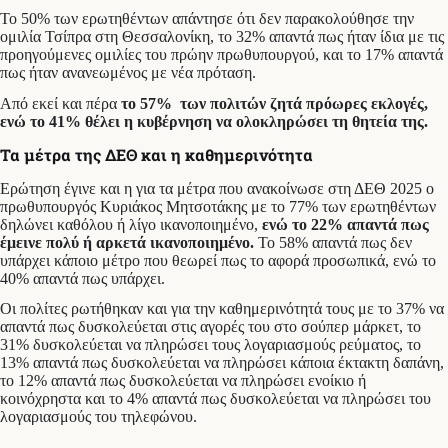
Το 50% των ερωτηθέντων απάντησε ότι δεν παρακολούθησε την
ομιλία Τσίπρα στη Θεσσαλονίκη, το 32% απαντά πως ήταν ίδια με τις
προηγούμενες ομιλίες του πρώην πρωθυπουργού, και το 17% απαντά
πως ήταν ανανεωμένος με νέα πρόταση.
Από εκεί και πέρα
το 57% των πολιτών ζητά πρόωρες εκλογές,
ενώ το 41% θέλει η κυβέρνηση να ολοκληρώσει τη θητεία της.
Τα μέτρα της ΔΕΘ και η καθημερινότητα
Ερώτηση έγινε και η για τα μέτρα που ανακοίνωσε στη ΔΕΘ 2025 ο
πρωθυπουργός Κυριάκος Μητσοτάκης με το 77% των ερωτηθέντων
δηλώνει καθόλου ή λίγο ικανοποιημένο,
ενώ το 22% απαντά πως
έμεινε πολύ ή αρκετά ικανοποιημένο.
Το 58% απαντά πως δεν
υπάρχει κάποιο μέτρο που θεωρεί πως το αφορά προσωπικά, ενώ το
40% απαντά πως υπάρχει.
Οι πολίτες ρωτήθηκαν και για την καθημερινότητά τους με το 37% να
απαντά πως δυσκολεύεται στις αγορές του στο σούπερ μάρκετ, το
31% δυσκολεύεται να πληρώσει τους λογαριασμούς ρεύματος, το
13% απαντά πως δυσκολεύεται να πληρώσει κάποια έκτακτη δαπάνη,
το 12% απαντά πως δυσκολεύεται να πληρώσει ενοίκιο ή
κοινόχρηστα και το 4% απαντά πως δυσκολεύεται να πληρώσει του
λογαριασμούς του τηλεφώνου.