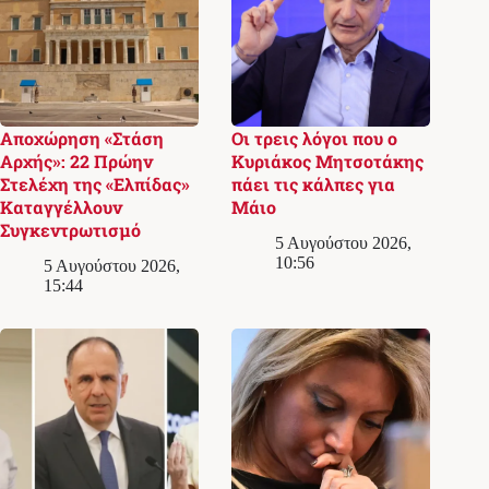
Αποχώρηση «Στάση
Οι τρεις λόγοι που ο
Αρχής»: 22 Πρώην
Κυριάκος Μητσοτάκης
Στελέχη της «Ελπίδας»
πάει τις κάλπες για
Καταγγέλλουν
Μάιο
Συγκεντρωτισμό
5 Αυγούστου 2026,
10:56
5 Αυγούστου 2026,
15:44