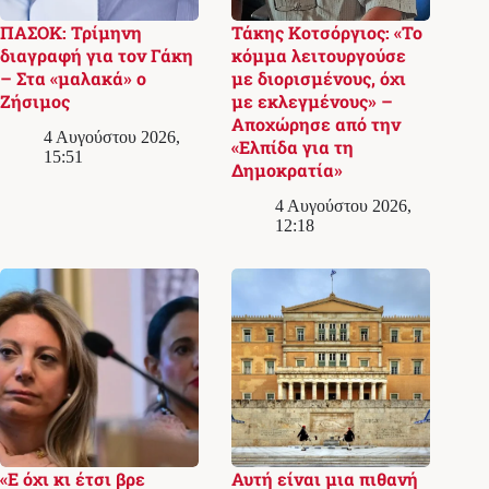
ΠΑΣΟΚ: Τρίμηνη
Τάκης Κοτσόργιος: «Το
διαγραφή για τον Γάκη
κόμμα λειτουργούσε
– Στα «μαλακά» ο
με διορισμένους, όχι
Ζήσιμος
με εκλεγμένους» –
Αποχώρησε από την
4 Αυγούστου 2026,
«Ελπίδα για τη
15:51
Δημοκρατία»
4 Αυγούστου 2026,
12:18
«Ε όχι κι έτσι βρε
Αυτή είναι μια πιθανή