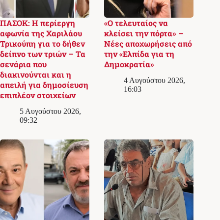
ΠΑΣΟΚ: Η περίεργη
«Ο τελευταίος να
αφωνία της Χαριλάου
κλείσει την πόρτα» –
Τρικούπη για το δήθεν
Νέες αποχωρήσεις από
δείπνο των τριών – Τα
την «Ελπίδα για τη
σενάρια που
Δημοκρατία»
διακινούνται και η
4 Αυγούστου 2026,
απειλή για δημοσίευση
16:03
επιπλέον στοιχείων
5 Αυγούστου 2026,
09:32