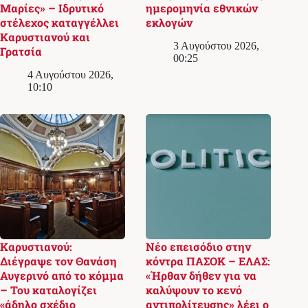
Μαρίες» – Ιδρυτικό
ημερομηνία εθνικών
στέλεχος καταγγέλλει
εκλογών
Καρυστιανού και
3 Αυγούστου 2026,
Γρατσία
00:25
4 Αυγούστου 2026,
10:10
Καρυστιανού:
Νέο επεισόδιο στην
Διέγραψε τον Θανάση
κόντρα ΠΑΣΟΚ – ΕΛΑΣ:
Αυγερινό από το κόμμα
«Ήρθαν δήθεν για να
– Του καταλογίζει
καλύψουν το κενό
«άδηλο σχέδιο
αντιπολίτευσης» λέει ο